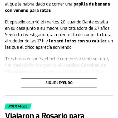
al que le habría dado de comer una
papilla de banana
con veneno para ratas
.
El episodio ocurrió el martes 26, cuando Dante estaba
en su casa junto a su madre, una tatuadora de 27 años.
Según la investigación, la mujer le dio de comer la fruta
alrededor de las 17 h y
le sacó fotos con su celular
, en
las que el chico aparecía sonriendo.
Tres horas después, el bebé comenzó a sentirse mal y
fue trasladado de urgencia al
Hospital Estadual de
Vila Alpina
, en la zona este de la ciudad. Los médicos
no lograron salvarlo.
SIGUE LEYENDO
El informe forense y la declaración de la
madre
POLICIALES
Según las primeras pericias forenses, el pequeño Dante
Viajaron a Rosario para
habría ingerido
veneno para ratas
.