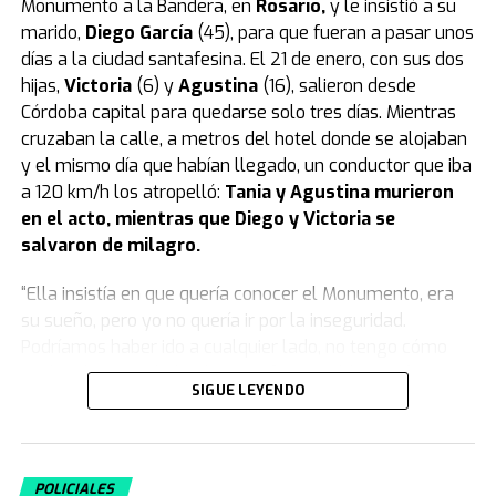
Monumento a la Bandera, en
Rosario
,
y le insistió a su
mientras compraba el veneno en un
marido,
Diego García
(45), para que fueran a pasar unos
días a la ciudad santafesina. El 21 de enero, con sus dos
supermercado
hijas,
Victoria
(6) y
Agustina
(16), salieron desde
Córdoba capital para quedarse solo tres días. Mientras
Según reveló el medio Metrópoles, el momento en que
cruzaban la calle, a metros del hotel donde se alojaban
la tatuadora compró el veneno con el que habría
y el mismo día que habían llegado, un conductor que iba
matado a su bebé quedó registrado por las cámaras de
a 120 km/h los atropelló:
Tania y Agustina murieron
seguridad de un local de mascotas de la zona este de
en el acto, mientras que Diego y Victoria se
San Pablo.
salvaron de milagro.
La tatuadora fue grabada mientras compraba el veneno
“Ella insistía en que quería conocer el Monumento, era
en un supermercado un día antes de la muerte de su
su sueño, pero yo no quería ir por la inseguridad.
hijo. (Foto: captura).
Podríamos haber ido a cualquier lado, no tengo cómo
La mujer hizo la compra el lunes alrededor de las 15:30,
explicarlo. Para darle el gusto, fuimos ahí.
Fue el peor
SIGUE LEYENDO
un día antes de la muerte de su hijo, por lo que los
error que cometí
”, se lamentó Diego en una emotiva
investigadores creen que fue planificado.
entrevista con
TN.
Sospechas previas y descuido en la salud
El día que llegaron, lo primero que hicieron fue ir a hotel
POLICIALES