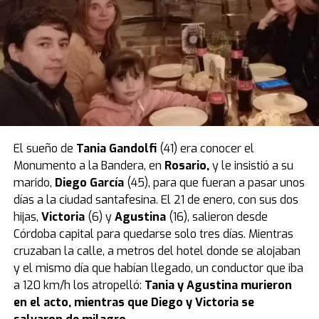
necesario para que la sustancia haga efecto en el
organismo de un niño tan pequeño.
Por eso, la Justicia ordenó la
prisión preventiva por 30
días
para la madre, que fue confirmada en una
audiencia de custodia realizada el jueves 28 de agosto.
El caso quedó caratulado como
muerte sospechosa
,
pero la mujer es investigada por
homicidio calificado
.
El sueño de
Tania Gandolfi
(41) era conocer el
La tatuadora fue grabada un día antes
Monumento a la Bandera, en
Rosario
,
y le insistió a su
mientras compraba el veneno en un
marido,
Diego García
(45), para que fueran a pasar unos
días a la ciudad santafesina. El 21 de enero, con sus dos
supermercado
hijas,
Victoria
(6) y
Agustina
(16), salieron desde
Córdoba capital para quedarse solo tres días. Mientras
Según reveló el medio Metrópoles, el momento en que
cruzaban la calle, a metros del hotel donde se alojaban
la tatuadora compró el veneno con el que habría
y el mismo día que habían llegado, un conductor que iba
matado a su bebé quedó registrado por las cámaras de
a 120 km/h los atropelló:
Tania y Agustina murieron
seguridad de un local de mascotas de la zona este de
en el acto, mientras que Diego y Victoria se
San Pablo.