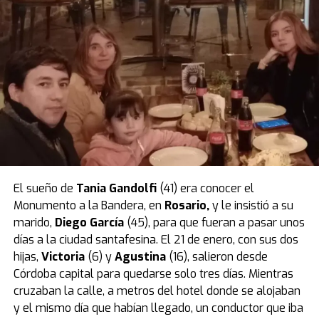
entre el momento en que Dante comió la banana
aplastada y su malestar coincide con el tiempo
necesario para que la sustancia haga efecto en el
organismo de un niño tan pequeño.
Por eso, la Justicia ordenó la
prisión preventiva por 30
días
para la madre, que fue confirmada en una
audiencia de custodia realizada el jueves 28 de agosto.
El caso quedó caratulado como
muerte sospechosa
,
pero la mujer es investigada por
homicidio calificado
.
El sueño de
Tania Gandolfi
(41) era conocer el
La tatuadora fue grabada un día antes
Monumento a la Bandera, en
Rosario
,
y le insistió a su
mientras compraba el veneno en un
marido,
Diego García
(45), para que fueran a pasar unos
días a la ciudad santafesina. El 21 de enero, con sus dos
supermercado
hijas,
Victoria
(6) y
Agustina
(16), salieron desde
Córdoba capital para quedarse solo tres días. Mientras
Según reveló el medio Metrópoles, el momento en que
cruzaban la calle, a metros del hotel donde se alojaban
la tatuadora compró el veneno con el que habría
y el mismo día que habían llegado, un conductor que iba
matado a su bebé quedó registrado por las cámaras de