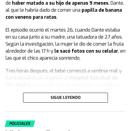
de
haber matado a su hijo de apenas 9 meses
, Dante,
al que le habría dado de comer una
papilla de banana
con veneno para ratas
.
El episodio ocurrió el martes 26, cuando Dante estaba
en su casa junto a su madre, una tatuadora de 27 años.
Según la investigación, la mujer le dio de comer la fruta
alrededor de las 17 h y
le sacó fotos con su celular
, en
las que el chico aparecía sonriendo.
Tres horas después, el bebé comenzó a sentirse mal y
fue trasladado de urgencia al
Hospital Estadual de
Vila Alpina
, en la zona este de la ciudad. Los médicos
no lograron salvarlo.
SIGUE LEYENDO
El informe forense y la declaración de la
madre
POLICIALES
Según las primeras pericias forenses, el pequeño Dante