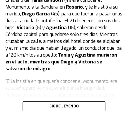
El sueño de
Tania Gandolfi
(41) era conocer el
La tatuadora fue grabada un día antes
Monumento a la Bandera, en
Rosario
,
y le insistió a su
mientras compraba el veneno en un
marido,
Diego García
(45), para que fueran a pasar unos
días a la ciudad santafesina. El 21 de enero, con sus dos
supermercado
hijas,
Victoria
(6) y
Agustina
(16), salieron desde
Córdoba capital para quedarse solo tres días. Mientras
Según reveló el medio Metrópoles, el momento en que
cruzaban la calle, a metros del hotel donde se alojaban
la tatuadora compró el veneno con el que habría
y el mismo día que habían llegado, un conductor que iba
matado a su bebé quedó registrado por las cámaras de
a 120 km/h los atropelló:
Tania y Agustina murieron
seguridad de un local de mascotas de la zona este de
en el acto, mientras que Diego y Victoria se
San Pablo.
salvaron de milagro.
La tatuadora fue grabada mientras compraba el veneno
“Ella insistía en que quería conocer el Monumento, era
en un supermercado un día antes de la muerte de su
su sueño, pero yo no quería ir por la inseguridad.
hijo. (Foto: captura).
Podríamos haber ido a cualquier lado, no tengo cómo
La mujer hizo la compra el lunes alrededor de las 15:30,
explicarlo. Para darle el gusto, fuimos ahí.
Fue el peor
SIGUE LEYENDO
un día antes de la muerte de su hijo, por lo que los
error que cometí
”, se lamentó Diego en una emotiva
investigadores creen que fue planificado.
entrevista con
TN.