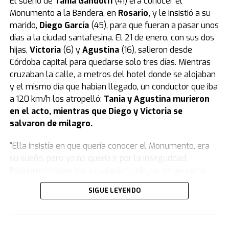
El sueño de
Tania Gandolfi
(41) era conocer el
La tatuadora fue grabada un día antes
Monumento a la Bandera, en
Rosario
,
y le insistió a su
mientras compraba el veneno en un
marido,
Diego García
(45), para que fueran a pasar unos
días a la ciudad santafesina. El 21 de enero, con sus dos
supermercado
hijas,
Victoria
(6) y
Agustina
(16), salieron desde
Córdoba capital para quedarse solo tres días. Mientras
Según reveló el medio Metrópoles, el momento en que
cruzaban la calle, a metros del hotel donde se alojaban
la tatuadora compró el veneno con el que habría
y el mismo día que habían llegado, un conductor que iba
matado a su bebé quedó registrado por las cámaras de
a 120 km/h los atropelló:
Tania y Agustina murieron
seguridad de un local de mascotas de la zona este de
en el acto, mientras que Diego y Victoria se
San Pablo.
salvaron de milagro.
La tatuadora fue grabada mientras compraba el veneno
“Ella insistía en que quería conocer el Monumento, era
en un supermercado un día antes de la muerte de su
su sueño, pero yo no quería ir por la inseguridad.
hijo. (Foto: captura).
Podríamos haber ido a cualquier lado, no tengo cómo
La mujer hizo la compra el lunes alrededor de las 15:30,
explicarlo. Para darle el gusto, fuimos ahí.
Fue el peor
SIGUE LEYENDO
un día antes de la muerte de su hijo, por lo que los
error que cometí
”, se lamentó Diego en una emotiva
investigadores creen que fue planificado.
entrevista con
TN.