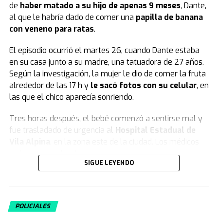
de
haber matado a su hijo de apenas 9 meses
, Dante,
al que le habría dado de comer una
papilla de banana
con veneno para ratas
.
El episodio ocurrió el martes 26, cuando Dante estaba
en su casa junto a su madre, una tatuadora de 27 años.
Según la investigación, la mujer le dio de comer la fruta
alrededor de las 17 h y
le sacó fotos con su celular
, en
las que el chico aparecía sonriendo.
Tres horas después, el bebé comenzó a sentirse mal y
fue trasladado de urgencia al
Hospital Estadual de
Vila Alpina
, en la zona este de la ciudad. Los médicos
no lograron salvarlo.
SIGUE LEYENDO
El informe forense y la declaración de la
madre
POLICIALES
Según las primeras pericias forenses, el pequeño Dante