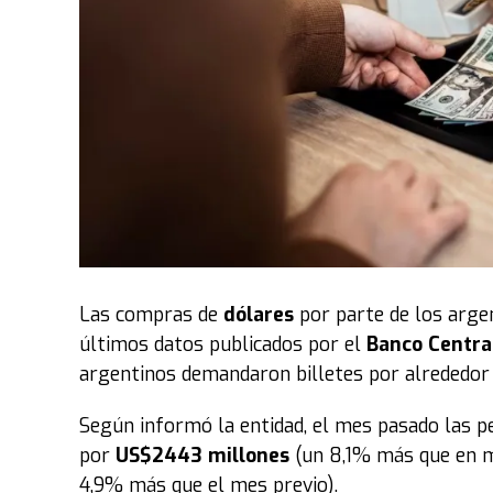
Por otra parte
, durante tres semanas recorrer
eventos evangelísticos recolectando peticiones
una intensa vigilia de 24 horas ininterrumpida
nivel local y mundial clamarán por cada necesi
anteriores, la organización destaca que esta jo
respuestas y milagros", resultando en la sani
Las compras de
dólares
por parte de los arge
Un movimiento global con sello chaqueño
Lo
últimos datos publicados por el
Banco Centra
una visión de sus pastores fundadores, hoy es 
argentinos demandaron billetes por alrededor
evangelismo y acción social que moviliza a mi
está instalada en 57 países a lo largo de los 5
Según informó la entidad, el mes pasado las 
traducida a más de 10 idiomas.
por
US$2443 millones
(un 8,1% más que en m
4,9% más que el mes previo).