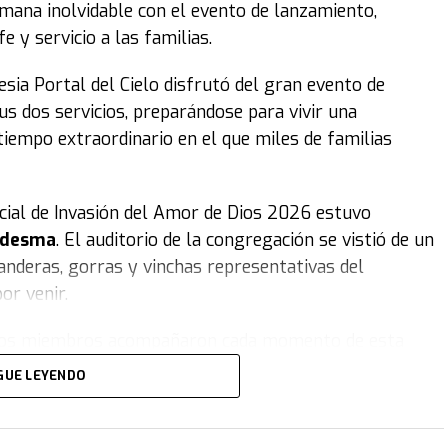
emana inolvidable con el evento de lanzamiento,
 y servicio a las familias.
lesia Portal del Cielo disfrutó del gran evento de
s dos servicios, preparándose para vivir una
tiempo extraordinario en el que miles de familias
ficial de Invasión del Amor de Dios 2026 estuvo
Ledesma
. El auditorio de la congregación se vistió de un
anderas, gorras y vinchas representativas del
or venir.
e, los miembros acompañaron cada momento de esta
 disfrutó de una emotiva obra de teatro sobre la
GUE LEYENDO
onas, acompañada por carteles coloridos, distintos
emera del movimiento, y el equipo de danza de la