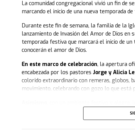
La comunidad congregacional vivió un fin de s
marcando el inicio de una nueva temporada de fe
Durante este fin de semana, la familia de la Ig
lanzamiento de Invasión del Amor de Dios en su
temporada festiva que marcará el inicio de un 
conocerán el amor de Dios.
En este marco de celebración
, la apertura o
encabezada por los pastores
Jorge y Alicia 
colorido extraordinario con remeras, globos, b
movimiento, celebrando con gozo lo que está p
Asimismo
, con un ambiente festivo y alegr
jornada especial. Durante el evento, el público
SI
importancia de Invasión en la vida de las pers
muñecos gigantes caracterizados con gorra y r