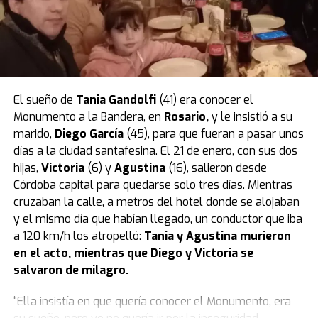
Por eso, la Justicia ordenó la
prisión preventiva por 30
días
para la madre, que fue confirmada en una
audiencia de custodia realizada el jueves 28 de agosto.
El caso quedó caratulado como
muerte sospechosa
,
pero la mujer es investigada por
homicidio calificado
.
El sueño de
Tania Gandolfi
(41) era conocer el
La tatuadora fue grabada un día antes
Monumento a la Bandera, en
Rosario
,
y le insistió a su
mientras compraba el veneno en un
marido,
Diego García
(45), para que fueran a pasar unos
días a la ciudad santafesina. El 21 de enero, con sus dos
supermercado
hijas,
Victoria
(6) y
Agustina
(16), salieron desde
Córdoba capital para quedarse solo tres días. Mientras
Según reveló el medio Metrópoles, el momento en que
cruzaban la calle, a metros del hotel donde se alojaban
la tatuadora compró el veneno con el que habría
y el mismo día que habían llegado, un conductor que iba
matado a su bebé quedó registrado por las cámaras de
a 120 km/h los atropelló:
Tania y Agustina murieron
seguridad de un local de mascotas de la zona este de
en el acto, mientras que Diego y Victoria se
San Pablo.
salvaron de milagro.
La tatuadora fue grabada mientras compraba el veneno
“Ella insistía en que quería conocer el Monumento, era
en un supermercado un día antes de la muerte de su