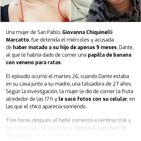
Una mujer de San Pablo,
Giovanna Chiquinelli
Marcatto
, fue detenida el miércoles y acusada
de
haber matado a su hijo de apenas 9 meses
, Dante,
al que le habría dado de comer una
papilla de banana
con veneno para ratas
.
El episodio ocurrió el martes 26, cuando Dante estaba
en su casa junto a su madre, una tatuadora de 27 años.
Según la investigación, la mujer le dio de comer la fruta
alrededor de las 17 h y
le sacó fotos con su celular
, en
las que el chico aparecía sonriendo.
Tres horas después, el bebé comenzó a sentirse mal y
fue trasladado de urgencia al
Hospital Estadual de
Vila Alpina
, en la zona este de la ciudad. Los médicos