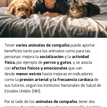
jóvenes
desde segundo hasta el décimo grado, un
período que abarca edades entre 7 y 16 años
.
Los investigadores crearon una base de datos que
integró encuestas retrospectivas sobre los hábitos
digitales de los participantes y los resultados de las
pruebas estandarizadas INVALSI en
lengua italiana,
matemáticas e inglés
.
Tener
varios animales de compañía
puede aportar
Uno de los puntos de partida del análisis fue
dividir a
beneficios tanto para los animales como para las
los alumnos
según el momento en que abrieron su
personas: mejora la
socialización
y la
actividad
primera cuenta personal en redes sociales. De esa
física,
por ejemplo de
perros
y
gatos
, y se asocia
manera, quedaron definidos
dos grandes grupos
:
con
efectos físicos y emocionales
que van
quienes lo hicieron en sexto, séptimo u octavo grado —
desde
menor estrés
hasta mejoras en indicadores
los llamados
usuarios tempranos
— y quienes
como la
presión arterial y la frecuencia cardíaca
de
esperaron hasta el noveno grado o más, coincidiendo
sus tutores, según los Institutos Nacionales de Salud de
con la edad mínima legal para el acceso autónomo en
Estados Unidos (NIH).
Italia, fijada en 14 años.
Por el lado de los
animales de compañía
, tener dos
El diseño de la investigación excluyó a aquellos que