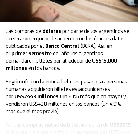
Las compras de
dólares
por parte de los argentinos se
aceleraron en junio, de acuerdo con los últimos datos
publicados por el
Banco Central
(BCRA). Así, en
En este sentido
, tras el evento de este fin de semana,
el
primer semestre
del año los argentinos
en los próximos días las calles de la ciudad se vestirán
demandaron billetes por alrededor de
US$15.000
de fiesta e ilusión. Bajo la consigna de llevar respuestas
millones
en los bancos.
y contención espiritual a cada hogar, los miembros de la
congregación junto a más de 6.000 iglesias saldrán por
Según informó la entidad, el mes pasado las personas
las ciudades en una gran peregrinación para anunciar
humanas adquirieron billetes estadounidenses
oficialmente el inicio de esta nueva edición.
por
US$2443 millones
(un 8,1% más que en mayo) y
vendieron US$428 millones en los bancos (un 4,9%
más que el mes previo).
Así, las
compras netas de billetes
fueron de
US$2015
millones
, cifra que significó un
aumento del 11,7%
con