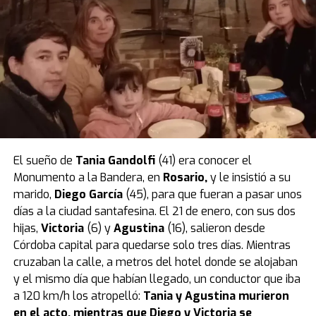
aplastada y su malestar coincide con el tiempo
necesario para que la sustancia haga efecto en el
organismo de un niño tan pequeño.
Por eso, la Justicia ordenó la
prisión preventiva por 30
días
para la madre, que fue confirmada en una
audiencia de custodia realizada el jueves 28 de agosto.
El caso quedó caratulado como
muerte sospechosa
,
pero la mujer es investigada por
homicidio calificado
.
El sueño de
Tania Gandolfi
(41) era conocer el
La tatuadora fue grabada un día antes
Monumento a la Bandera, en
Rosario
,
y le insistió a su
mientras compraba el veneno en un
marido,
Diego García
(45), para que fueran a pasar unos
días a la ciudad santafesina. El 21 de enero, con sus dos
supermercado
hijas,
Victoria
(6) y
Agustina
(16), salieron desde
Córdoba capital para quedarse solo tres días. Mientras
Según reveló el medio Metrópoles, el momento en que
cruzaban la calle, a metros del hotel donde se alojaban
la tatuadora compró el veneno con el que habría
y el mismo día que habían llegado, un conductor que iba
matado a su bebé quedó registrado por las cámaras de
a 120 km/h los atropelló:
Tania y Agustina murieron
seguridad de un local de mascotas de la zona este de
en el acto, mientras que Diego y Victoria se
San Pablo.