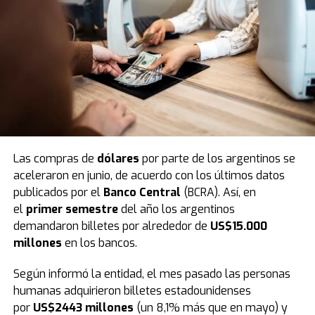
la fiesta
, la presentación cerró con un enérgico
videoclip con la temática de largada de Fórmula 1,
simbolizando el gran arranque de esta temporada.
Las compras de
dólares
por parte de los argentinos se
aceleraron en junio, de acuerdo con los últimos datos
publicados por el
Banco Central
(BCRA). Así, en
En este sentido
, tras el evento de este fin de semana,
el
primer semestre
del año los argentinos
en los próximos días las calles de la ciudad se vestirán
demandaron billetes por alrededor de
US$15.000
de fiesta e ilusión. Bajo la consigna de llevar respuestas
millones
en los bancos.
y contención espiritual a cada hogar, los miembros de la
congregación junto a más de 6.000 iglesias saldrán por
Según informó la entidad, el mes pasado las personas
las ciudades en una gran peregrinación para anunciar
humanas adquirieron billetes estadounidenses
oficialmente el inicio de esta nueva edición.
por
US$2443 millones
(un 8,1% más que en mayo) y