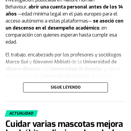
Behaviour,
abrir una cuenta personal antes de los 14
años
—edad mínima legal en el país europeo para el
acceso autónomo a estas plataformas—
se asoció con
un descenso en el desempeño académico
, en
comparación con quienes esperan hasta cumplir esa
edad.
El trabajo, encabezado por los profesores y sociólogos
Marco Gui
y
Giovanni Abbiati
de la
Universidad de
Milano-Bicocca
y la
Universidad de Brescia
, y con la
participación del
Centro Studi Socialis
, analizó de
forma longitudinal a
5.227 estudiantes
nacidos en
SIGUE LEYENDO
2007 y 2008, que cursaron sus estudios en las
provincias
de
Brescia
,
Cremona
,
Mantua
,
Milán
y
Monza e
Brianza
, en la región de
Lombardía
, durante el ciclo
ACTUALIDAD
2023-2024.
Cuidar varias mascotas mejora
El análisis detectó que abrir una cuenta entre los 11 y 13