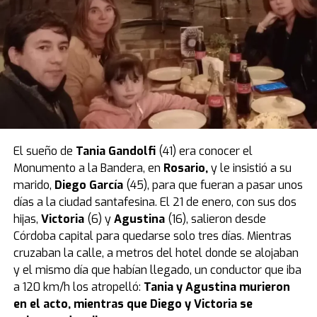
necesario para que la sustancia haga efecto en el
organismo de un niño tan pequeño.
Por eso, la Justicia ordenó la
prisión preventiva por 30
días
para la madre, que fue confirmada en una
audiencia de custodia realizada el jueves 28 de agosto.
El caso quedó caratulado como
muerte sospechosa
,
pero la mujer es investigada por
homicidio calificado
.
El sueño de
Tania Gandolfi
(41) era conocer el
La tatuadora fue grabada un día antes
Monumento a la Bandera, en
Rosario
,
y le insistió a su
mientras compraba el veneno en un
marido,
Diego García
(45), para que fueran a pasar unos
días a la ciudad santafesina. El 21 de enero, con sus dos
supermercado
hijas,
Victoria
(6) y
Agustina
(16), salieron desde
Córdoba capital para quedarse solo tres días. Mientras
Según reveló el medio Metrópoles, el momento en que
cruzaban la calle, a metros del hotel donde se alojaban
la tatuadora compró el veneno con el que habría
y el mismo día que habían llegado, un conductor que iba
matado a su bebé quedó registrado por las cámaras de
a 120 km/h los atropelló:
Tania y Agustina murieron
seguridad de un local de mascotas de la zona este de
en el acto, mientras que Diego y Victoria se
San Pablo.