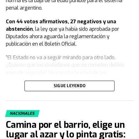
norma es la baja de la edad punible para el sistema
penal argentino.
Con 44 votos afirmativos, 27 negativos y una
abstención
, la ley que ya había sido aprobada por
Diputados ahora aguarda la reglamentación y
publicación en el Boletín Oficial.
“El Estado no va a seguir mirando para otro lado.
¿Quieren que los ciudadanos que no cometen delitos
sean de segunda? No importa la edad de los
delincuentes, importa el delito”, comenzó Patricia
SIGUE LEYENDO
Bullrich.
Y agregó: “Este modelo se agotó, nosotros venimos a
plantear algo moral y jurídicamente distinto, una teoría
NACIONALES
que deja de poner en la indefensión total a las familias
Camina por el barrio, elige un
que enterraban a sus hijos. Cuando el delito no tiene
consecuencias, la ley pierde autoridad, y eso es lo que
lugar al azar y lo pinta gratis:
pasaba antes”.