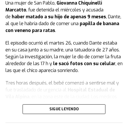
Una mujer de San Pablo,
Giovanna Chiquinelli
Marcatto
, fue detenida el miércoles y acusada
de
haber matado a su hijo de apenas 9 meses
, Dante,
al que le habría dado de comer una
papilla de banana
con veneno para ratas
.
El episodio ocurrió el martes 26, cuando Dante estaba
en su casa junto a su madre, una tatuadora de 27 años.
Según la investigación, la mujer le dio de comer la fruta
alrededor de las 17 h y
le sacó fotos con su celular
, en
las que el chico aparecía sonriendo.
Tres horas después, el bebé comenzó a sentirse mal y
fue trasladado de urgencia al
Hospital Estadual de
Vila Alpina
, en la zona este de la ciudad. Los médicos
no lograron salvarlo.
SIGUE LEYENDO
El informe forense y la declaración de la
madre