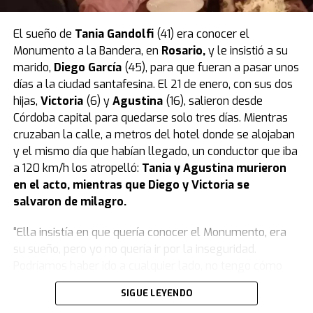
pero la mujer es investigada por
homicidio calificado
.
El sueño de
Tania Gandolfi
(41) era conocer el
La tatuadora fue grabada un día antes
Monumento a la Bandera, en
Rosario
,
y le insistió a su
mientras compraba el veneno en un
marido,
Diego García
(45), para que fueran a pasar unos
días a la ciudad santafesina. El 21 de enero, con sus dos
supermercado
hijas,
Victoria
(6) y
Agustina
(16), salieron desde
Córdoba capital para quedarse solo tres días. Mientras
Según reveló el medio Metrópoles, el momento en que
cruzaban la calle, a metros del hotel donde se alojaban
la tatuadora compró el veneno con el que habría
y el mismo día que habían llegado, un conductor que iba
matado a su bebé quedó registrado por las cámaras de
a 120 km/h los atropelló:
Tania y Agustina murieron
seguridad de un local de mascotas de la zona este de
en el acto, mientras que Diego y Victoria se
San Pablo.
salvaron de milagro.
La tatuadora fue grabada mientras compraba el veneno
“Ella insistía en que quería conocer el Monumento, era
en un supermercado un día antes de la muerte de su
su sueño, pero yo no quería ir por la inseguridad.
hijo. (Foto: captura).
Podríamos haber ido a cualquier lado, no tengo cómo
La mujer hizo la compra el lunes alrededor de las 15:30,
explicarlo. Para darle el gusto, fuimos ahí.
Fue el peor
SIGUE LEYENDO
un día antes de la muerte de su hijo, por lo que los
error que cometí
”, se lamentó Diego en una emotiva