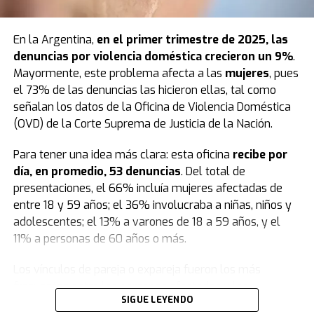
de la mano a Victoria, lo único que recuerda es
“el ruido
de un auto”.
“Tú y yo para siempre”
En la Argentina,
en el primer trimestre de 2025, las
“Cuando siento ese reflejo, veo que el vehículo quería
La tatuadora escribió en noviembre de 2024, cuando
denuncias por
violencia doméstica
crecieron un 9%
.
chocar a una moto, perdió el control y se vino contra
nació su hijo, que el niño había sido “el mejor regalo que
Mayormente, este problema afecta a las
mujeres
, pues
mí.
Le pegó a 120 kilometros por hora a Victoria y me la
le dio Dios”.
el 73% de las denuncias las hicieron ellas, tal como
sacó de la mano.
Voló un montón de metros
y la
señalan los datos de la Oficina de Violencia Doméstica
pegó contra otro auto. Mi cabeza miró eso, no miré al
“Ahora somos tú y yo para siempre”, concluyó la mujer,
(OVD) de la Corte Suprema de Justicia de la Nación.
resto. Corrí para donde ella quedó y pensé que estaba
ahora acusada de haber envenenado a su hijo con
muerta”, relató.
raticida.
Para tener una idea más clara: esta oficina
recibe por
día, en promedio, 53 denuncias
. Del total de
Diego fue a asistir de inmediato a su hija Victoria y
Fuente: TN
presentaciones, el 66% incluía mujeres afectadas de
casualmente pasaba por el lugar una ambulancia que
entre 18 y 59 años; el 36% involucraba a niñas, niños y
la atendió: “Estuvo inconsciente unos minutos”. Cuando
adolescentes; el 13% a varones de 18 a 59 años, y el
los médicos empezaron a tratar a la nena, se le vinieron
11% a personas de 60 años o más.
a la mente Tania y Agustina.
“¿Por qué no vienen?“
,
fue lo primero que pensó, según contó.
Los vínculos de pareja o expareja fueron los más
frecuentes entre las personas afectadas y las
En ese instante, fue al auto y se encontró con la
SIGUE LEYENDO
denunciadas, representando el 47% de los casos. Les
aberrante escena: las dos ya estaban muertas. En el