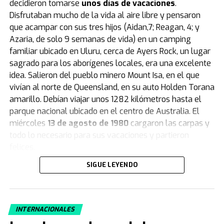
decidieron tomarse
unos días de vacaciones
.
accesorio furor (Foto: Inter Miami / Daily Mail)
Disfrutaban mucho de la vida al aire libre y pensaron
que acampar con sus tres hijos (Aidan,7; Reagan, 4; y
Quién es el creador de las Labubus y por
Azaria, de solo 9 semanas de vida) en un camping
qué tardaron tanto en convertirse en
familiar ubicado en Uluru, cerca de Ayers Rock, un lugar
sagrado para los aborígenes locales, era una excelente
furor
idea. Salieron del pueblo minero Mount Isa, en el que
vivían al norte de Queensland, en su auto Holden Torana
Fueron creadas originalmente por el artista
amarillo. Debían viajar unos 1282 kilómetros hasta el
coreano Kasing Lung.
Eran parte de un libro ilustrado y
parque nacional ubicado en el centro de Australia. El
Labubu era uno de Los Monstruos.
miércoles
13 de agosto de 1980
cargaron las carpas y
Las muñecas Labubus salieron al mercado en
todo lo necesario para sus vacaciones y partieron
2019
como parte de una serie y sin demasiada
felices.
expectativa. Era un producto más de los que se sacaban
SIGUE LEYENDO
De haber sabido que abrir la puerta de su casa esa
para el público infantojuvenil. Pop Mart, la empresa
mañana sería abrir la puerta del infierno más temido,
fabricante, no había depositado muchas ilusiones en
jamás habrían traspasado el umbral. Pero la realidad
ellas. Y en los primeros años no se equivocaron. Un
siempre es contrafáctica y volver los segundos atrás
camino lento y discreto. Hasta que en 2024 se produjo
INTERNACIONALES
solo se puede hacer en las películas.
la explosión fenomenal.