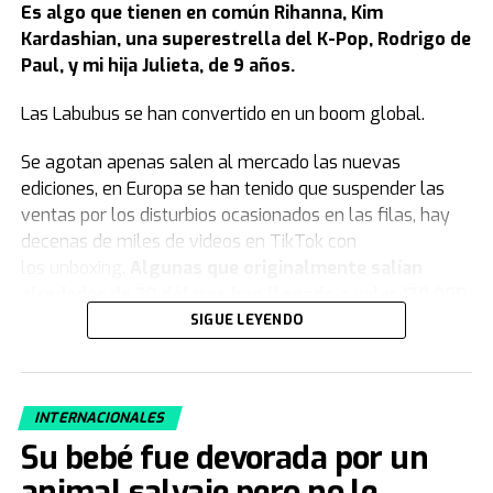
Es algo que tienen en común Rihanna, Kim
Kardashian, una superestrella del K-Pop, Rodrigo de
Paul, y mi hija Julieta, de 9 años.
Las Labubus se han convertido en un boom global.
Se agotan apenas salen al mercado las nuevas
ediciones, en Europa se han tenido que suspender las
ventas por los disturbios ocasionados en las filas, hay
decenas de miles de videos en TikTok con
los unboxing.
Algunas que originalmente salían
alrededor de 30 dólares han llegado a valer 170.000
en la reventa.
SIGUE LEYENDO
Si usted nunca ha visto una Labubu, debe saber que se
trata de
unos muñecos de unos 20 centímetros de
INTERNACIONALES
alto con cuerpo de peluche y cabeza de vinilo. Ojos
muy grandes, ovalados y expresivos, orejas
Su bebé fue devorada por un
puntiagudas, nariz pequeña, y una ambigua sonrisa
animal salvaje pero no le