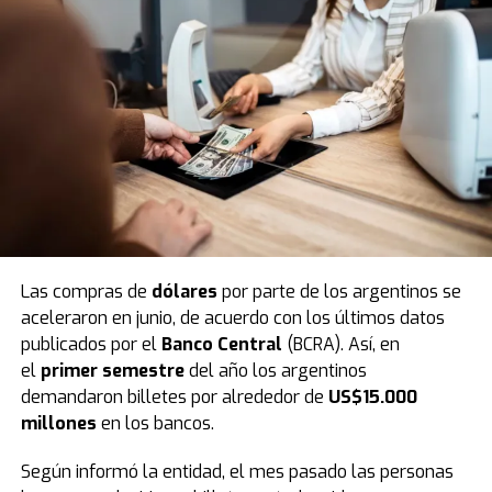
los países donde se realiza el proyecto.
Para culminar
la fiesta
, la presentación cerró con un enérgico
videoclip con la temática de largada de Fórmula 1,
simbolizando el gran arranque de esta temporada.
Las compras de
dólares
por parte de los argentinos se
aceleraron en junio, de acuerdo con los últimos datos
publicados por el
Banco Central
(BCRA). Así, en
En este sentido
, tras el evento de este fin de semana,
el
primer semestre
del año los argentinos
en los próximos días las calles de la ciudad se vestirán
demandaron billetes por alrededor de
US$15.000
de fiesta e ilusión. Bajo la consigna de llevar respuestas
millones
en los bancos.
y contención espiritual a cada hogar, los miembros de la
congregación junto a más de 6.000 iglesias saldrán por
Según informó la entidad, el mes pasado las personas
las ciudades en una gran peregrinación para anunciar