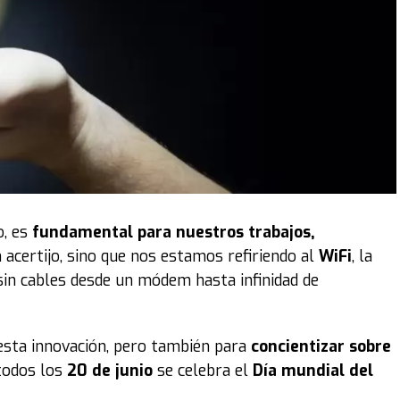
ias oficiales, la red social de Musk limitó restringió la
habilitada para a los usuarios pagos.
o del empresario tras el acuerdo entre Apple y Google
OpenAI, la organización detrás de ChatGPT, en cuya
emistado con sus compañeros.
, es
fundamental para nuestros trabajos,
 acertijo, sino que nos estamos refiriendo al
WiFi
, la
 sin cables desde un módem hasta infinidad de
esta innovación, pero también para
concientizar sobre
todos los
20 de junio
se celebra el
Día mundial del