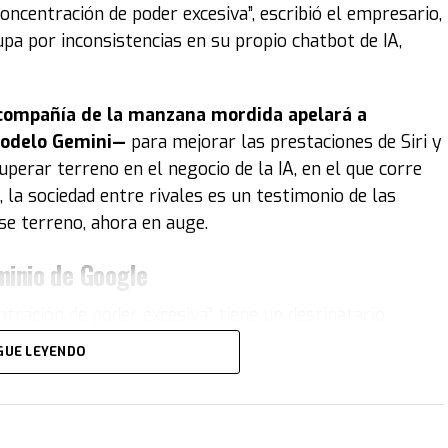
 concentración de poder excesiva”, escribió el empresario,
lupa por inconsistencias en su propio chatbot de IA,
 compañía de la manzana mordida apelará a
 modelo Gemini—
para mejorar las prestaciones de Siri y
uperar terreno en el negocio de la IA, en el que corre
, la sociedad entre rivales es un testimonio de las
se terreno, ahora en auge.
minio de Google
tración de poder excesiva” tiene un destinatario
y a Chrome
”, señaló en el tuit en referencia al
GUE LEYENDO
, en diferentes segmentos de la industria tecnológica.
norama. En el 2025, cerca de siete de cada 10 teléfonos
desarrollado por Google. Además, casi un 70% de los