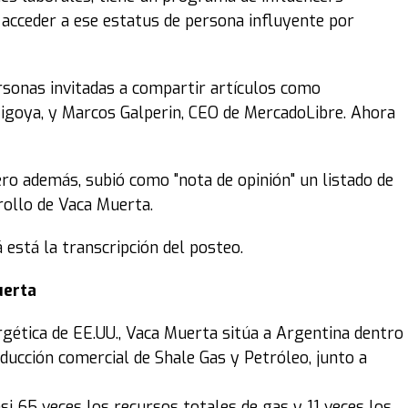
acceder a ese estatus de persona influyente por
rsonas invitadas a compartir artículos como
 Migoya, y Marcos Galperin, CEO de MercadoLibre. Ahora
ro además, subió como "nota de opinión" un listado de
rollo de Vaca Muerta.
á está la transcripción del posteo.
uerta
rgética de EE.UU., Vaca Muerta sitúa a Argentina dentro
ucción comercial de Shale Gas y Petróleo, junto a
asi 65 veces los recursos totales de gas y 11 veces los