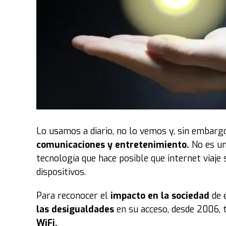
necesarias para frenar los usos indebidos.
Luego de intensas críticas, reclamos y advertenc
creación y edición de imágenes, que solo quedó 
A un lado de aquella polémica, el señalamient
se suma a las repetidas críticas que realiza a 
fundación participó y de la que se marchó en
Fuente: TN
Lo usamos a diario, no lo vemos y, sin embargo
comunicaciones y entretenimiento.
No es un
tecnología que hace posible que internet viaje
dispositivos.
Para reconocer el
impacto en la sociedad
de 
las desigualdades
en su acceso, desde 2006, 
WiFi.