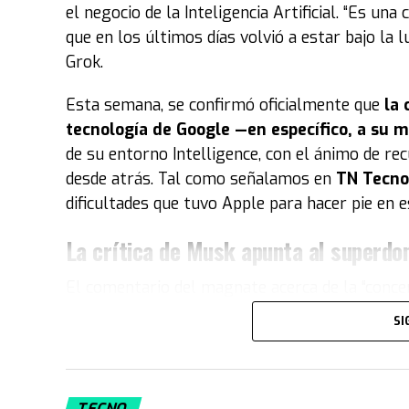
el negocio de la Inteligencia Artificial. “Es una
que en los últimos días volvió a estar bajo la 
Grok.
Esta semana, se confirmó oficialmente que
la
tecnología de Google —en específico, a su
de su entorno Intelligence, con el ánimo de rec
desde atrás. Tal como señalamos en
TN Tecno
dificultades que tuvo Apple para hacer pie en e
La crítica de Musk apunta al superdo
El comentario del magnate acerca de la “concen
concreto, Google. “
También tiene a Android 
SI
imponente dominio de la compañía del buscador
Las siguientes estadísticas echan luz a ese pa
inteligentes corría con el sistema operativo 
TECNO