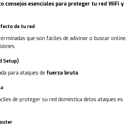
co consejos esenciales para proteger tu red WiFi y
fecto de tu red
rminadas que son fáciles de adivinar o buscar online.
siones.
d Setup)
rada para ataques de
fuerza bruta
.
sa
áciles de proteger su red doméstica delos ataques es
router