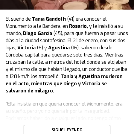
El caso quedó caratulado como
muerte sospechosa
,
pero la mujer es investigada por
homicidio calificado
.
El sueño de
Tania Gandolfi
(41) era conocer el
La tatuadora fue grabada un día antes
Monumento a la Bandera, en
Rosario
,
y le insistió a su
mientras compraba el veneno en un
marido,
Diego García
(45), para que fueran a pasar unos
días a la ciudad santafesina. El 21 de enero, con sus dos
supermercado
hijas,
Victoria
(6) y
Agustina
(16), salieron desde
Córdoba capital para quedarse solo tres días. Mientras
Según reveló el medio Metrópoles, el momento en que
cruzaban la calle, a metros del hotel donde se alojaban
la tatuadora compró el veneno con el que habría
y el mismo día que habían llegado, un conductor que iba
matado a su bebé quedó registrado por las cámaras de
a 120 km/h los atropelló:
Tania y Agustina murieron
seguridad de un local de mascotas de la zona este de
en el acto, mientras que Diego y Victoria se
San Pablo.
salvaron de milagro.
La tatuadora fue grabada mientras compraba el veneno
“Ella insistía en que quería conocer el Monumento, era
en un supermercado un día antes de la muerte de su
su sueño, pero yo no quería ir por la inseguridad.
hijo. (Foto: captura).
Podríamos haber ido a cualquier lado, no tengo cómo
La mujer hizo la compra el lunes alrededor de las 15:30,
explicarlo. Para darle el gusto, fuimos ahí.
Fue el peor
SIGUE LEYENDO
un día antes de la muerte de su hijo, por lo que los
error que cometí
”, se lamentó Diego en una emotiva