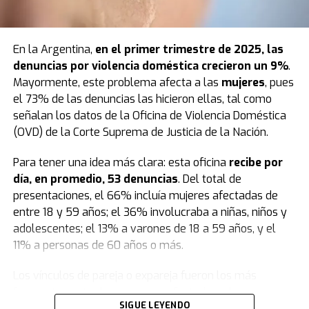
salud del niño
en los días previos a su muerte.
de la mano a Victoria, lo único que recuerda es
“el ruido
de un auto”.
“Tú y yo para siempre”
En la Argentina,
en el primer trimestre de 2025, las
“Cuando siento ese reflejo, veo que el vehículo quería
La tatuadora escribió en noviembre de 2024, cuando
denuncias por
violencia doméstica
crecieron un 9%
.
chocar a una moto, perdió el control y se vino contra
nació su hijo, que el niño había sido “el mejor regalo que
Mayormente, este problema afecta a las
mujeres
, pues
mí.
Le pegó a 120 kilometros por hora a Victoria y me la
le dio Dios”.
el 73% de las denuncias las hicieron ellas, tal como
sacó de la mano.
Voló un montón de metros
y la
señalan los datos de la Oficina de Violencia Doméstica
pegó contra otro auto. Mi cabeza miró eso, no miré al
“Ahora somos tú y yo para siempre”, concluyó la mujer,
(OVD) de la Corte Suprema de Justicia de la Nación.
resto. Corrí para donde ella quedó y pensé que estaba
ahora acusada de haber envenenado a su hijo con
muerta”, relató.
raticida.
Para tener una idea más clara: esta oficina
recibe por
día, en promedio, 53 denuncias
. Del total de
Diego fue a asistir de inmediato a su hija Victoria y
Fuente: TN
presentaciones, el 66% incluía mujeres afectadas de
casualmente pasaba por el lugar una ambulancia que
entre 18 y 59 años; el 36% involucraba a niñas, niños y
la atendió: “Estuvo inconsciente unos minutos”. Cuando
adolescentes; el 13% a varones de 18 a 59 años, y el
los médicos empezaron a tratar a la nena, se le vinieron
11% a personas de 60 años o más.
a la mente Tania y Agustina.
“¿Por qué no vienen?“
,
fue lo primero que pensó, según contó.
Los vínculos de pareja o expareja fueron los más
frecuentes entre las personas afectadas y las
En ese instante, fue al auto y se encontró con la
SIGUE LEYENDO
denunciadas, representando el 47% de los casos. Les