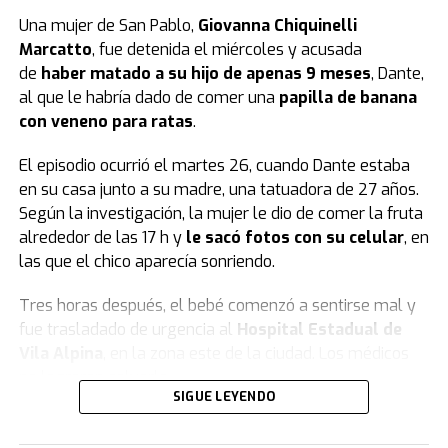
Una mujer de San Pablo,
Giovanna Chiquinelli
Marcatto
, fue detenida el miércoles y acusada
de
haber matado a su hijo de apenas 9 meses
, Dante,
al que le habría dado de comer una
papilla de banana
con veneno para ratas
.
El episodio ocurrió el martes 26, cuando Dante estaba
en su casa junto a su madre, una tatuadora de 27 años.
Según la investigación, la mujer le dio de comer la fruta
alrededor de las 17 h y
le sacó fotos con su celular
, en
las que el chico aparecía sonriendo.
Tres horas después, el bebé comenzó a sentirse mal y
fue trasladado de urgencia al
Hospital Estadual de
Vila Alpina
, en la zona este de la ciudad. Los médicos
no lograron salvarlo.
SIGUE LEYENDO
El informe forense y la declaración de la