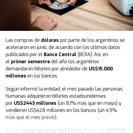
Las compras de
dólares
por parte de los argentinos se
aceleraron en junio, de acuerdo con los últimos datos
publicados por el
Banco Central
(BCRA). Así, en
En este sentido
, tras el evento de este fin de semana,
el
primer semestre
del año los argentinos
en los próximos días las calles de la ciudad se vestirán
demandaron billetes por alrededor de
US$15.000
de fiesta e ilusión. Bajo la consigna de llevar respuestas
millones
en los bancos.
y contención espiritual a cada hogar, los miembros de la
congregación junto a más de 6.000 iglesias saldrán por
Según informó la entidad, el mes pasado las personas
las ciudades en una gran peregrinación para anunciar
humanas adquirieron billetes estadounidenses
oficialmente el inicio de esta nueva edición.
por
US$2443 millones
(un 8,1% más que en mayo) y
vendieron US$428 millones en los bancos (un 4,9%
más que el mes previo).
Así, las
compras netas de billetes
fueron de
US$2015