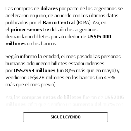
Las compras de
dólares
por parte de los argentinos se
aceleraron en junio, de acuerdo con los últimos datos
publicados por el
Banco Central
(BCRA). Así, en
En este sentido
, tras el evento de este fin de semana,
el
primer semestre
del año los argentinos
en los próximos días las calles de la ciudad se vestirán
demandaron billetes por alrededor de
US$15.000
de fiesta e ilusión. Bajo la consigna de llevar respuestas
millones
en los bancos.
y contención espiritual a cada hogar, los miembros de la
congregación junto a más de 6.000 iglesias saldrán por
Según informó la entidad, el mes pasado las personas
las ciudades en una gran peregrinación para anunciar
humanas adquirieron billetes estadounidenses
oficialmente el inicio de esta nueva edición.
por
US$2443 millones
(un 8,1% más que en mayo) y
vendieron US$428 millones en los bancos (un 4,9%
más que el mes previo).
Así, las
compras netas de billetes
fueron de
US$2015
millones
, cifra que significó un
aumento del 11,7%
con
respecto al nivel registrado en el mes anterior.
SIGUE LEYENDO
Por otra parte
, durante tres semanas recorrerán
En cuanto a la
cantidad de individuos
que operaron en
diferentes barrios, la zona céntrica y diversos eventos