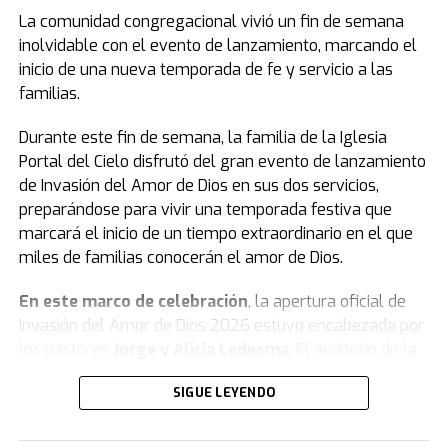
La comunidad congregacional vivió un fin de semana
inolvidable con el evento de lanzamiento, marcando el
inicio de una nueva temporada de fe y servicio a las
familias.
Durante este fin de semana, la familia de la Iglesia
Portal del Cielo disfrutó del gran evento de lanzamiento
de Invasión del Amor de Dios en sus dos servicios,
preparándose para vivir una temporada festiva que
marcará el inicio de un tiempo extraordinario en el que
miles de familias conocerán el amor de Dios.
En este marco de celebración
, la apertura oficial de
Invasión del Amor de Dios 2026 estuvo encabezada por
los pastores
Jorge y Alicia Ledesma
. El auditorio de la
congregación se vistió de un colorido extraordinario con
SIGUE LEYENDO
remeras, globos, banderas, gorras y vinchas
representativas del movimiento, celebrando con gozo lo
que está por venir.