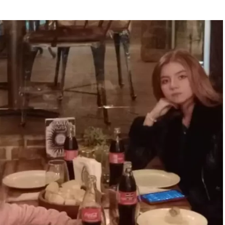
 en que la tatuadora compró el veneno con el que
las cámaras de seguridad de un local de mascotas de
l veneno en un supermercado un día antes de la
as 15:30, un día antes de la muerte de su hijo, por lo
o.
lud del bebé
ón a empleados de la
guardería
donde asistía Dante.
ovanna que Dante se había sentido mal durante la
 el color de la orina
.