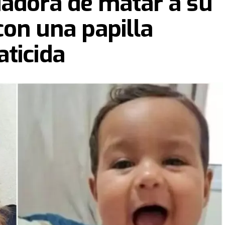
uadora de matar a su
on una papilla
ticida