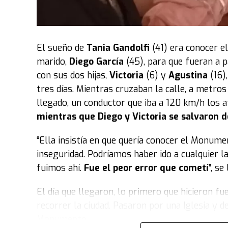
En la resolución del
Tribunal de Justicia
que m
señales de alerta y las recomendaciones de la e
haya buscado atención médica adecuada para la
El sueño de
Tania Gandolfi
(41) era conocer e
el cuidado de la salud del niño
en los días pr
marido,
Diego García
(45), para que fueran a p
“Tú y yo para siempre”
con sus dos hijas,
Victoria
(6) y
Agustina
(16)
tres días. Mientras cruzaban la calle, a metro
La tatuadora escribió en noviembre de 2024, cua
llegado, un conductor que iba a 120 km/h los a
regalo que le dio Dios”.
mientras que Diego y Victoria se salvaron d
“Ahora somos tú y yo para siempre”, concluyó 
“Ella insistía en que quería conocer el Monumen
con raticida.
inseguridad. Podríamos haber ido a cualquier l
fuimos ahí.
Fue el peor error que cometí
”, s
Fuente: TN
El día que llegaron, lo primero que hicieron fue
recorrer la ciudad. Pasaron por una Iglesia y 
Monumento.