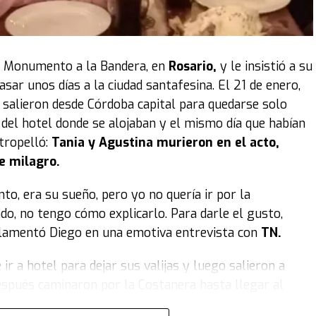
antuvo la detención, se remarcó que, pese a las
scuela, “no hay ningún indicio de que la investigada
 criatura”, lo que demostraría un posible
descuido en
l Monumento a la Bandera, en
Rosario
,
y le insistió a su
evios a su muerte.
asar unos días a la ciudad santafesina. El 21 de enero,
, salieron desde Córdoba capital para quedarse solo
s del hotel donde se alojaban y el mismo día que habían
ndo nació su hijo, que el niño había sido “el mejor
tropelló:
Tania y Agustina murieron en el acto,
e milagro.
la mujer, ahora acusada de haber envenenado a su hijo
to, era su sueño, pero yo no quería ir por la
ado, no tengo cómo explicarlo. Para darle el gusto,
e lamentó Diego en una emotiva entrevista con
TN.
 ir a hotel para dejar sus valijas y luego salieron a
después caminaron por la Costanera hasta llegar al