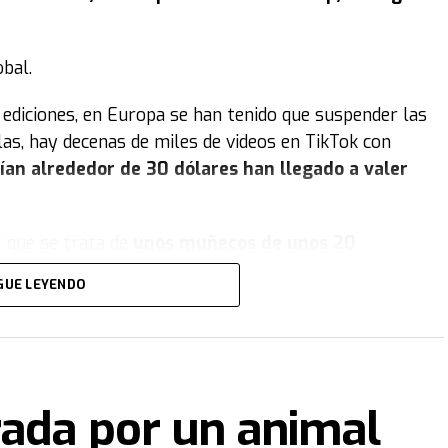
bal.
ediciones, en Europa se han tenido que suspender las
las, hay decenas de miles de videos en TikTok con
ían alrededor de 30 dólares han llegado a valer
r que se trata de
unos muñecos de unos 20
y cabeza de vinilo. Ojos muy grandes, ovalados y
GUE LEYENDO
eña, y una ambigua sonrisa de exactos 9 dientes
-
 no sabemos si es una sonrisa simpática o algo
o sabe si se trata de una muñeca tierna o siniestra.
cial, Labubu es “buena y siempre está dispuesta a
rada por un animal
contrario”. Pero no se trata más que de storytelling.