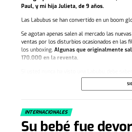
Paul, y mi hija Julieta, de 9 años.
Las Labubus se han convertido en un boom glo
Se agotan apenas salen al mercado las nuevas 
ventas por los disturbios ocasionados en las fi
los unboxing.
Algunas que originalmente sal
170.000 en la reventa.
Si usted nunca ha visto una Labubu, debe sabe
centímetros de alto con cuerpo de peluche 
SI
expresivos, orejas puntiagudas, nariz pequ
hasta las versiones truchas tienen 9 dientes-:
malévola. El que las observa por primera vez n
INTERNACIONALES
Según sus creadores la describen en la web ofi
Su bebé fue devo
ayudar, pero a menudo, sin querer, consigue lo 