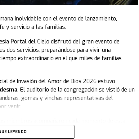
emana inolvidable con el evento de lanzamiento,
 y servicio a las familias.
lesia Portal del Cielo disfrutó del gran evento de
s dos servicios, preparándose para vivir una
tiempo extraordinario en el que miles de familias
ficial de Invasión del Amor de Dios 2026 estuvo
Ledesma
. El auditorio de la congregación se vistió de un
anderas, gorras y vinchas representativas del
or venir.
e, los miembros acompañaron cada momento de esta
 disfrutó de una emotiva obra de teatro sobre la
GUE LEYENDO
onas, acompañada por carteles coloridos, distintos