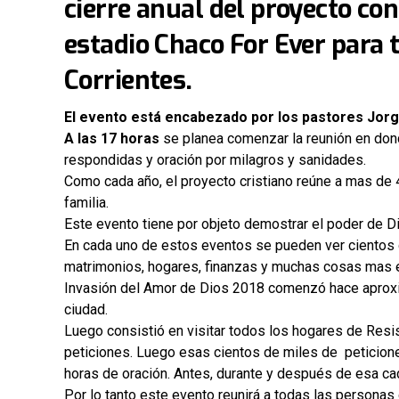
cierre anual del proyecto co
estadio Chaco For Ever para 
Corrientes.
​El evento está encabezado por los pastores Jorge
A las 17 horas
se planea comenzar la reunión en dond
respondidas y oración por milagros y sanidades.
Como cada año, el proyecto cristiano reúne a mas de 4
familia.
Este evento tiene por objeto demostrar el poder de D
En cada uno de estos eventos se pueden ver cientos 
matrimonios, hogares, finanzas y muchas cosas mas e
Invasión del Amor de Dios 2018 comenzó hace aproxi
ciudad.
Luego consistió en visitar todos los hogares de Resis
peticiones. Luego esas cientos de miles de peticione
horas de oración. Antes, durante y después de esa ca
Por lo tanto este evento reunirá a todas las personas