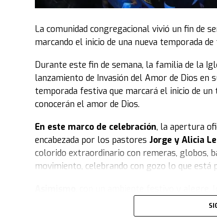
La comunidad congregacional vivió un fin de s
marcando el inicio de una nueva temporada de fe
Durante este fin de semana, la familia de la Ig
lanzamiento de Invasión del Amor de Dios en su
temporada festiva que marcará el inicio de un 
conocerán el amor de Dios.
En este marco de celebración
, la apertura o
encabezada por los pastores
Jorge y Alicia 
colorido extraordinario con remeras, globos, b
movimiento, celebrando con gozo lo que está p
Asimismo
, con un ambiente festivo y alegr
jornada especial. Durante el evento, el público
SI
importancia de Invasión en la vida de las pers