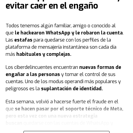
evitar caer en el engaño
creación y edición de imágenes, que solo quedó
Según la WiFi Alliance, el
valor económico
generado
habilitada para a los usuarios pagos.
por esta tecnología alcanzará los
4,9 billones de
dólares en 2025
, creando más de 4 millones de
A un lado de aquella polémica, el señalamiento del
Todos tenemos algún familiar, amigo o conocido al
puestos de trabajo a nivel global.
empresario tras el acuerdo entre Apple y Google se
que
le
hackearon WhatsApp
y le robaron la cuenta
.
suma a las repetidas críticas que realiza a OpenAI, la
Las
estafas
para quedarse con los perfiles de la
Pero mientras más de 5300 millones de personas
organización detrás de ChatGPT, en cuya fundación
plataforma de mensajería instantánea son cada día
tienen acceso a Internet, todavía hay 2600 millones que
participó y de la que se marchó enemistado con sus
más
habituales y complejas.
no lo logran. Y las desigualdades no terminan allí: solo
compañeros.
el 37% de la población africana accede a la Red, frente
Los ciberdelincuentes encuentran
nuevas formas de
al 81% de los entornos urbanos globales. Además,
el
Fuente: TN
engañar a las personas
y tomar el control de sus
90% de las adolescentes y jóvenes en países en
cuentas. Uno de los modus operandi más populares y
desarrollo siguen sin acceso a Internet
, y las
peligrosos es la
suplantación de identidad
.
mujeres tienen un 35% menos de probabilidades de
Esta semana, volvió a hacerse fuerte el fraude en el
desarrollar habilidades digitales que los hombres.
que
se hacen pasar por el soporte técnico de Meta,
Una puerta al mundo y a los riesgos
pero esta vez con una nueva estrategia
buscan
quedarse con las cuentas de WhatsApp y
El WiFi nos conecta, nos educa, nos permite trabajar,
usarlas para cometer otros delitos y estafas a los