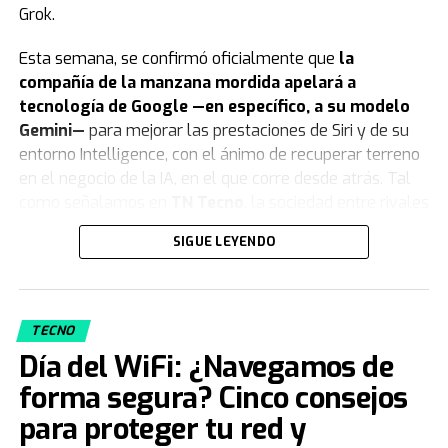
Grok.
Esta semana, se confirmó oficialmente que
la
compañía de la manzana mordida apelará a
tecnología de Google —en específico, a su modelo
Gemini—
para mejorar las prestaciones de Siri y de su
entorno Intelligence, con el ánimo de recuperar terreno
en el negocio de la IA, en el que corre desde atrás. Tal
como señalamos en
TN Tecno
, la sociedad entre rivales
es un testimonio de las dificultades que tuvo Apple para
SIGUE LEYENDO
hacer pie en ese terreno, ahora en auge.
La crítica de Musk apunta al
superdominio de Google
TECNO
Día del WiFi: ¿Navegamos de
El comentario del magnate acerca de la “concentración
forma segura? Cinco consejos
de poder excesiva” tiene un destinatario
para proteger tu red y
concreto, Google. “
También tiene a Android y a
Chrome
”, señaló en el tuit en referencia al imponente