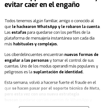
evitar caer en el engaño
creación y edición de imágenes, que solo quedó
Según la WiFi Alliance, el
valor económico
generado
habilitada para a los usuarios pagos.
por esta tecnología alcanzará los
4,9 billones de
dólares en 2025
, creando más de 4 millones de
A un lado de aquella polémica, el señalamiento del
Todos tenemos algún familiar, amigo o conocido al
puestos de trabajo a nivel global.
empresario tras el acuerdo entre Apple y Google se
que
le
hackearon WhatsApp
y le robaron la cuenta
.
suma a las repetidas críticas que realiza a OpenAI, la
Las
estafas
para quedarse con los perfiles de la
Pero mientras más de 5300 millones de personas
organización detrás de ChatGPT, en cuya fundación
plataforma de mensajería instantánea son cada día
tienen acceso a Internet, todavía hay 2600 millones que
participó y de la que se marchó enemistado con sus
más
habituales y complejas.
no lo logran. Y las desigualdades no terminan allí: solo
compañeros.
el 37% de la población africana accede a la Red, frente
Los ciberdelincuentes encuentran
nuevas formas de
al 81% de los entornos urbanos globales. Además,
el
Fuente: TN
engañar a las personas
y tomar el control de sus
90% de las adolescentes y jóvenes en países en
cuentas. Uno de los modus operandi más populares y
desarrollo siguen sin acceso a Internet
, y las
peligrosos es la
suplantación de identidad
.
mujeres tienen un 35% menos de probabilidades de
Esta semana, volvió a hacerse fuerte el fraude en el
desarrollar habilidades digitales que los hombres.
que
se hacen pasar por el soporte técnico de Meta,
Una puerta al mundo y a los riesgos
pero esta vez con una nueva estrategia
buscan
quedarse con las cuentas de WhatsApp y
El WiFi nos conecta, nos educa, nos permite trabajar,
usarlas para cometer otros delitos y estafas a los