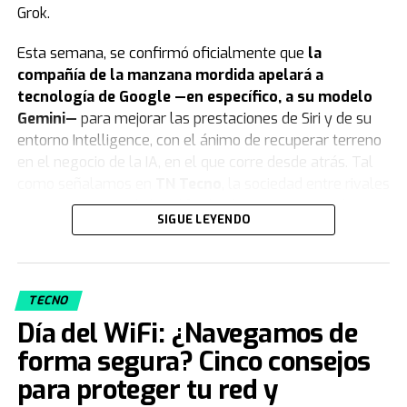
Grok.
Esta semana, se confirmó oficialmente que
la
compañía de la manzana mordida apelará a
tecnología de Google —en específico, a su modelo
Gemini—
para mejorar las prestaciones de Siri y de su
entorno Intelligence, con el ánimo de recuperar terreno
en el negocio de la IA, en el que corre desde atrás. Tal
como señalamos en
TN Tecno
, la sociedad entre rivales
es un testimonio de las dificultades que tuvo Apple para
SIGUE LEYENDO
hacer pie en ese terreno, ahora en auge.
La crítica de Musk apunta al
superdominio de Google
TECNO
Día del WiFi: ¿Navegamos de
El comentario del magnate acerca de la “concentración
forma segura? Cinco consejos
de poder excesiva” tiene un destinatario
para proteger tu red y
concreto, Google. “
También tiene a Android y a
Chrome
”, señaló en el tuit en referencia al imponente