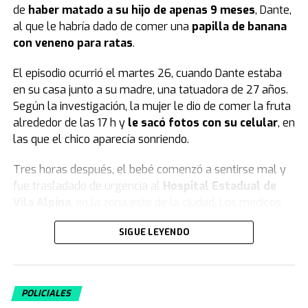
de
haber matado a su hijo de apenas 9 meses
, Dante,
al que le habría dado de comer una
papilla de banana
con veneno para ratas
.
El episodio ocurrió el martes 26, cuando Dante estaba
en su casa junto a su madre, una tatuadora de 27 años.
Según la investigación, la mujer le dio de comer la fruta
alrededor de las 17 h y
le sacó fotos con su celular
, en
las que el chico aparecía sonriendo.
Tres horas después, el bebé comenzó a sentirse mal y
fue trasladado de urgencia al
Hospital Estadual de
Vila Alpina
, en la zona este de la ciudad. Los médicos
no lograron salvarlo.
SIGUE LEYENDO
El informe forense y la declaración de la
madre
POLICIALES
Según las primeras pericias forenses, el pequeño Dante