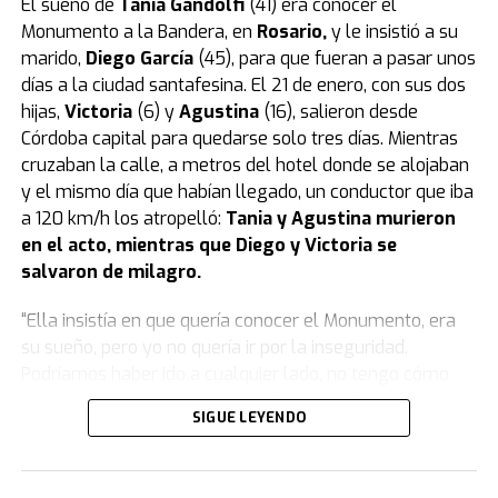
El sueño de
Tania Gandolfi
(41) era conocer el
La tatuadora fue grabada un día antes
Monumento a la Bandera, en
Rosario
,
y le insistió a su
mientras compraba el veneno en un
marido,
Diego García
(45), para que fueran a pasar unos
días a la ciudad santafesina. El 21 de enero, con sus dos
supermercado
hijas,
Victoria
(6) y
Agustina
(16), salieron desde
Córdoba capital para quedarse solo tres días. Mientras
Según reveló el medio Metrópoles, el momento en que
cruzaban la calle, a metros del hotel donde se alojaban
la tatuadora compró el veneno con el que habría
y el mismo día que habían llegado, un conductor que iba
matado a su bebé quedó registrado por las cámaras de
a 120 km/h los atropelló:
Tania y Agustina murieron
seguridad de un local de mascotas de la zona este de
en el acto, mientras que Diego y Victoria se
San Pablo.
salvaron de milagro.
La tatuadora fue grabada mientras compraba el veneno
“Ella insistía en que quería conocer el Monumento, era
en un supermercado un día antes de la muerte de su
su sueño, pero yo no quería ir por la inseguridad.
hijo. (Foto: captura).
Podríamos haber ido a cualquier lado, no tengo cómo
La mujer hizo la compra el lunes alrededor de las 15:30,
explicarlo. Para darle el gusto, fuimos ahí.
Fue el peor
SIGUE LEYENDO
un día antes de la muerte de su hijo, por lo que los
error que cometí
”, se lamentó Diego en una emotiva
investigadores creen que fue planificado.
entrevista con
TN.