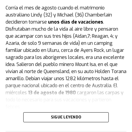
Corría el mes de agosto cuando el matrimonio
australiano Lindy (32) y Michael (36) Chamberlain
Rodrigo de Paul y Rihanna comparten su amor por el
decidieron tomarse
unos días de vacaciones
.
accesorio furor (Foto: Inter Miami / Daily Mail)
Disfrutaban mucho de la vida al aire libre y pensaron
que acampar con sus tres hijos (Aidan,7; Reagan, 4; y
Quién es el creador de las Labubus y por
Azaria, de solo 9 semanas de vida) en un camping
qué tardaron tanto en convertirse en
familiar ubicado en Uluru, cerca de Ayers Rock, un lugar
sagrado para los aborígenes locales, era una excelente
furor
idea. Salieron del pueblo minero Mount Isa, en el que
vivían al norte de Queensland, en su auto Holden Torana
Fueron creadas originalmente por el artista
amarillo. Debían viajar unos 1282 kilómetros hasta el
coreano Kasing Lung.
Eran parte de un libro ilustrado y
parque nacional ubicado en el centro de Australia. El
Labubu era uno de Los Monstruos.
miércoles
13 de agosto de 1980
cargaron las carpas y
Las muñecas Labubus salieron al mercado en
todo lo necesario para sus vacaciones y partieron
2019
como parte de una serie y sin demasiada
felices.
expectativa. Era un producto más de los que se sacaban
SIGUE LEYENDO
De haber sabido que abrir la puerta de su casa esa
para el público infantojuvenil. Pop Mart, la empresa
mañana sería abrir la puerta del infierno más temido,
fabricante, no había depositado muchas ilusiones en