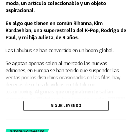
moda, un artículo coleccionable y un objeto
aspiracional.
Es algo que tienen en común Rihanna, Kim
Kardashian, una superestrella del K-Pop, Rodrigo de
Paul, y mi hija Julieta, de 9 años.
Las Labubus se han convertido en un boom global.
Se agotan apenas salen al mercado las nuevas
ediciones, en Europa se han tenido que suspender las
ventas por los disturbios ocasionados en las filas, hay
decenas de miles de videos en TikTok con
los unboxing.
Algunas que originalmente salían
alrededor de 30 dólares han llegado a valer 170.000
en la reventa.
SIGUE LEYENDO
Si usted nunca ha visto una Labubu, debe saber que se
trata de
unos muñecos de unos 20 centímetros de
INTERNACIONALES