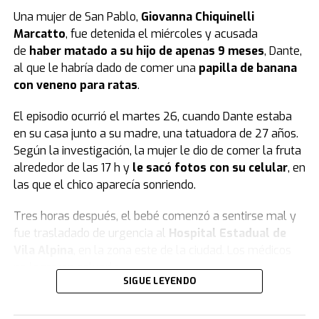
Una mujer de San Pablo,
Giovanna Chiquinelli
Marcatto
, fue detenida el miércoles y acusada
de
haber matado a su hijo de apenas 9 meses
, Dante,
al que le habría dado de comer una
papilla de banana
con veneno para ratas
.
El episodio ocurrió el martes 26, cuando Dante estaba
en su casa junto a su madre, una tatuadora de 27 años.
Según la investigación, la mujer le dio de comer la fruta
alrededor de las 17 h y
le sacó fotos con su celular
, en
las que el chico aparecía sonriendo.
Tres horas después, el bebé comenzó a sentirse mal y
fue trasladado de urgencia al
Hospital Estadual de
Vila Alpina
, en la zona este de la ciudad. Los médicos
no lograron salvarlo.
SIGUE LEYENDO
El informe forense y la declaración de la