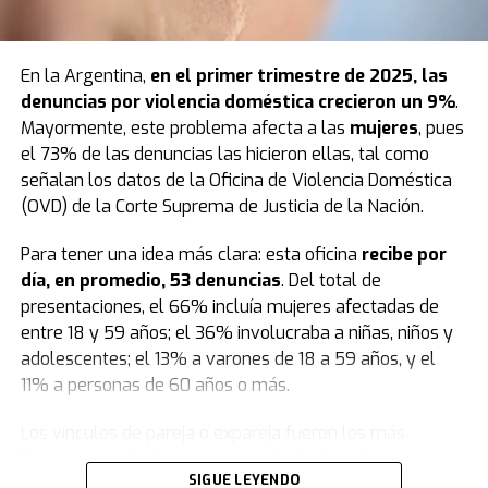
de la mano a Victoria, lo único que recuerda es
“el ruido
de un auto”.
“Tú y yo para siempre”
En la Argentina,
en el primer trimestre de 2025, las
“Cuando siento ese reflejo, veo que el vehículo quería
La tatuadora escribió en noviembre de 2024, cuando
denuncias por
violencia doméstica
crecieron un 9%
.
chocar a una moto, perdió el control y se vino contra
nació su hijo, que el niño había sido “el mejor regalo que
Mayormente, este problema afecta a las
mujeres
, pues
mí.
Le pegó a 120 kilometros por hora a Victoria y me la
le dio Dios”.
el 73% de las denuncias las hicieron ellas, tal como
sacó de la mano.
Voló un montón de metros
y la
señalan los datos de la Oficina de Violencia Doméstica
pegó contra otro auto. Mi cabeza miró eso, no miré al
“Ahora somos tú y yo para siempre”, concluyó la mujer,
(OVD) de la Corte Suprema de Justicia de la Nación.
resto. Corrí para donde ella quedó y pensé que estaba
ahora acusada de haber envenenado a su hijo con
muerta”, relató.
raticida.
Para tener una idea más clara: esta oficina
recibe por
día, en promedio, 53 denuncias
. Del total de
Diego fue a asistir de inmediato a su hija Victoria y
Fuente: TN
presentaciones, el 66% incluía mujeres afectadas de
casualmente pasaba por el lugar una ambulancia que
entre 18 y 59 años; el 36% involucraba a niñas, niños y
la atendió: “Estuvo inconsciente unos minutos”. Cuando
adolescentes; el 13% a varones de 18 a 59 años, y el
los médicos empezaron a tratar a la nena, se le vinieron
11% a personas de 60 años o más.
a la mente Tania y Agustina.
“¿Por qué no vienen?“
,
fue lo primero que pensó, según contó.
Los vínculos de pareja o expareja fueron los más
frecuentes entre las personas afectadas y las
En ese instante, fue al auto y se encontró con la
SIGUE LEYENDO
denunciadas, representando el 47% de los casos. Les