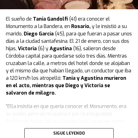
pero la mujer es investigada por
homicidio calificado
.
El sueño de
Tania Gandolfi
(41) era conocer el
La tatuadora fue grabada un día antes
Monumento a la Bandera, en
Rosario
,
y le insistió a su
mientras compraba el veneno en un
marido,
Diego García
(45), para que fueran a pasar unos
días a la ciudad santafesina. El 21 de enero, con sus dos
supermercado
hijas,
Victoria
(6) y
Agustina
(16), salieron desde
Córdoba capital para quedarse solo tres días. Mientras
Según reveló el medio Metrópoles, el momento en que
cruzaban la calle, a metros del hotel donde se alojaban
la tatuadora compró el veneno con el que habría
y el mismo día que habían llegado, un conductor que iba
matado a su bebé quedó registrado por las cámaras de
a 120 km/h los atropelló:
Tania y Agustina murieron
seguridad de un local de mascotas de la zona este de
en el acto, mientras que Diego y Victoria se
San Pablo.
salvaron de milagro.
La tatuadora fue grabada mientras compraba el veneno
“Ella insistía en que quería conocer el Monumento, era
en un supermercado un día antes de la muerte de su
su sueño, pero yo no quería ir por la inseguridad.
hijo. (Foto: captura).
Podríamos haber ido a cualquier lado, no tengo cómo
La mujer hizo la compra el lunes alrededor de las 15:30,
explicarlo. Para darle el gusto, fuimos ahí.
Fue el peor
SIGUE LEYENDO
un día antes de la muerte de su hijo, por lo que los
error que cometí
”, se lamentó Diego en una emotiva