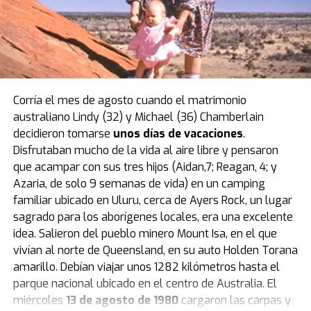
Corría el mes de agosto cuando el matrimonio
australiano Lindy (32) y Michael (36) Chamberlain
Rodrigo de Paul y Rihanna comparten su amor por el
decidieron tomarse
unos días de vacaciones
.
accesorio furor (Foto: Inter Miami / Daily Mail)
Disfrutaban mucho de la vida al aire libre y pensaron
que acampar con sus tres hijos (Aidan,7; Reagan, 4; y
Quién es el creador de las Labubus y por
Azaria, de solo 9 semanas de vida) en un camping
qué tardaron tanto en convertirse en
familiar ubicado en Uluru, cerca de Ayers Rock, un lugar
sagrado para los aborígenes locales, era una excelente
furor
idea. Salieron del pueblo minero Mount Isa, en el que
vivían al norte de Queensland, en su auto Holden Torana
Fueron creadas originalmente por el artista
amarillo. Debían viajar unos 1282 kilómetros hasta el
coreano Kasing Lung.
Eran parte de un libro ilustrado y
parque nacional ubicado en el centro de Australia. El
Labubu era uno de Los Monstruos.
miércoles
13 de agosto de 1980
cargaron las carpas y