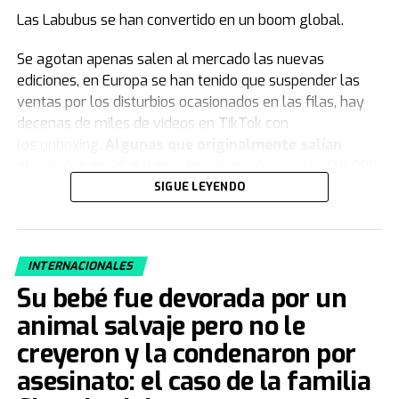
Las Labubus se han convertido en un boom global.
Se agotan apenas salen al mercado las nuevas
ediciones, en Europa se han tenido que suspender las
ventas por los disturbios ocasionados en las filas, hay
decenas de miles de videos en TikTok con
los unboxing.
Algunas que originalmente salían
alrededor de 30 dólares han llegado a valer 170.000
en la reventa.
SIGUE LEYENDO
Si usted nunca ha visto una Labubu, debe saber que se
trata de
unos muñecos de unos 20 centímetros de
INTERNACIONALES
alto con cuerpo de peluche y cabeza de vinilo. Ojos
muy grandes, ovalados y expresivos, orejas
Su bebé fue devorada por un
puntiagudas, nariz pequeña, y una ambigua sonrisa
animal salvaje pero no le
de exactos 9 dientes
-hasta las versiones truchas
creyeron y la condenaron por
tienen 9 dientes-: no sabemos si es una sonrisa
asesinato: el caso de la familia
simpática o algo malévola. El que las observa por
primera vez no sabe si se trata de una muñeca tierna o