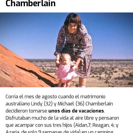
Chamberlain
siniestra.
Según sus creadores la describen en la web oficial,
Labubu es “buena y siempre está dispuesta a ayudar,
pero a menudo, sin querer, consigue lo contrario”. Pero
no se trata más que de storytelling.
Corría el mes de agosto cuando el matrimonio
australiano Lindy (32) y Michael (36) Chamberlain
Rodrigo de Paul y Rihanna comparten su amor por el
decidieron tomarse
unos días de vacaciones
.
accesorio furor (Foto: Inter Miami / Daily Mail)
Disfrutaban mucho de la vida al aire libre y pensaron
que acampar con sus tres hijos (Aidan,7; Reagan, 4; y
Quién es el creador de las Labubus y por
Azaria, de solo 9 semanas de vida) en un camping