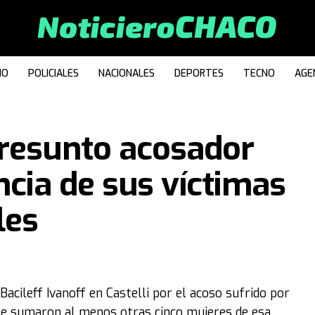
IO
POLICIALES
NACIONALES
DEPORTES
TECNO
AGE
presunto acosador
ncia de sus víctimas
les
Bacileff Ivanoff en Castelli por el acoso sufrido por
e se sumaron al menos otras cinco mujeres de esa