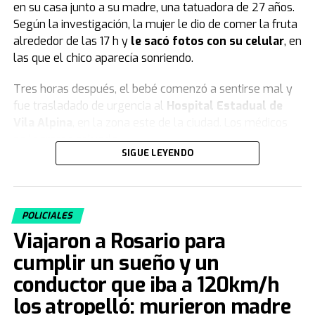
en su casa junto a su madre, una tatuadora de 27 años.
Según la investigación, la mujer le dio de comer la fruta
alrededor de las 17 h y
le sacó fotos con su celular
, en
las que el chico aparecía sonriendo.
Tres horas después, el bebé comenzó a sentirse mal y
fue trasladado de urgencia al
Hospital Estadual de
Vila Alpina
, en la zona este de la ciudad. Los médicos
no lograron salvarlo.
SIGUE LEYENDO
El informe forense y la declaración de la
madre
POLICIALES
Según las primeras pericias forenses, el pequeño Dante
Viajaron a Rosario para
habría ingerido
veneno para ratas
.
cumplir un sueño y un
La
gran cantidad de sustancia tóxica
hallada en las
conductor que iba a 120km/h
vísceras
del bebé apunta además a que el veneno
no
los atropelló: murieron madre
fue ingerido accidentalmente
, ya que contiene una