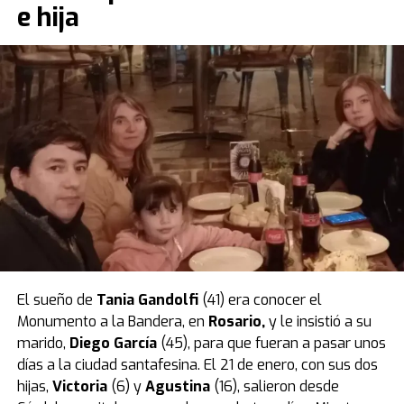
e hija
sustancia amarga para evitar que chicos lo coman.
Los expertos indicaron que el intervalo de tres horas
entre el momento en que Dante comió la banana
aplastada y su malestar coincide con el tiempo
necesario para que la sustancia haga efecto en el
organismo de un niño tan pequeño.
Por eso, la Justicia ordenó la
prisión preventiva por 30
días
para la madre, que fue confirmada en una
audiencia de custodia realizada el jueves 28 de agosto.
El caso quedó caratulado como
muerte sospechosa
,
pero la mujer es investigada por
homicidio calificado
.
El sueño de
Tania Gandolfi
(41) era conocer el
La tatuadora fue grabada un día antes
Monumento a la Bandera, en
Rosario
,
y le insistió a su
mientras compraba el veneno en un
marido,
Diego García
(45), para que fueran a pasar unos
días a la ciudad santafesina. El 21 de enero, con sus dos
supermercado
hijas,
Victoria
(6) y
Agustina
(16), salieron desde