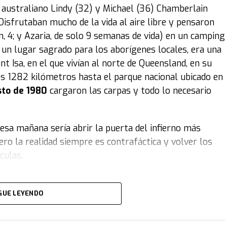
 australiano Lindy (32) y Michael (36) Chamberlain
meno. Se esparció velozmente. Un contagio global.
 Disfrutaban mucho de la vida al aire libre y pensaron
n, 4; y Azaria, de solo 9 semanas de vida) en un camping
entre 18 y 50 dólares.
Pero después hace su trabajo el
, un lugar sagrado para los aborígenes locales, era una
eración de la gente por tenerlas es tal, que su precio
t Isa, en el que vivían al norte de Queensland, en su
onencialmente.
os 1282 kilómetros hasta el parque nacional ubicado en
nta física se deben a que algunos acaparan
sto de 1980
cargaron las carpas y todo lo necesario
ernet a precios mucho más elevados que los
o de las muñecas. La empresa debió suspender en más
 esa mañana sería abrir la puerta del infierno más
lizarlas totalmente a través de internet debido a los
ro la realidad siempre es contrafáctica y volver los
 dependientes, padres, niños y adolescentes).
culas.
sas de este éxito descomunal. No se trata de una idea
 mundo. Es más,
al enfrentarse a ellas por primera
GUE LEYENDO
sípidas o desagradables. No parecen memorables a
bía llegado a Australia en 1964, con solo 20 años. Se
el Séptimo Día y fue precisamente en el templo donde