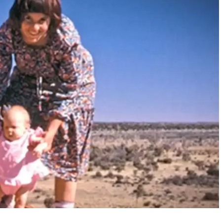
por qué tardaron tanto en convertirse en
a coreano Kasing Lung.
Eran parte de un libro
en 2019
como parte de una serie y sin demasiada
 sacaban para el público infantojuvenil. Pop Mart, la
s ilusiones en ellas. Y en los primeros años no se
a que en 2024 se produjo la explosión fenomenal.
asiático. Después, el mundo occidental.
, cantante K-pop e integrante de la banda Blackpink.
onsumida después con devoción por sus millones de
 a los que concurre. En abril del 2024 publicó en
. Sus fans se encargaron del resto.