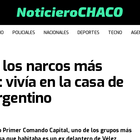
IO
POLICIALES
NACIONALES
DEPORTES
TECNO
AGE
 los narcos más
 vivía en la casa de
rgentino
do Primer Comando Capital, uno de los grupos más
asa que habitaba es un ex delantero de Vélez.