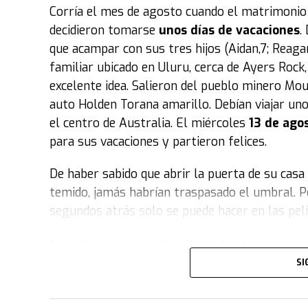
Corría el mes de agosto cuando el matrimonio
A partir de ese momento no se detuvo el fenó
decidieron tomarse
unos días de vacaciones
.
que acampar con sus tres hijos (Aidan,7; Reaga
Según la edición, las Labubus pueden salir 
familiar ubicado en Uluru, cerca de Ayers Rock
mercado, la ley de oferta y demanda. La desesp
excelente idea. Salieron del pueblo minero Moun
en el mercado de la reventa se multiplica exp
auto Holden Torana amarillo. Debían viajar un
Las peleas que surgen en los lugares de ve
el centro de Australia. El miércoles
13 de ago
demasiadas para venderlas en sitios de int
para sus vacaciones y partieron felices.
originales
. Agio y especulación en el mercad
De haber sabido que abrir la puerta de su casa
de una ocasión estas ventas en comercios y rea
temido, jamás habrían traspasado el umbral. Pe
disturbios (en los que estuvieron involucrados
segundos atrás solo se puede hacer en las pelí
No se hace demasiado sencillo explicar las cau
La religiosa familia Chamberlain
revolucionaria ni del diseño más hermoso del
SI
vez, uno no sabe si son bellas, tiernas, in
Michael Chamberlain, de origen neozelandés, ha
primera vista
.
convirtió en pastor de la Iglesia Adventista d