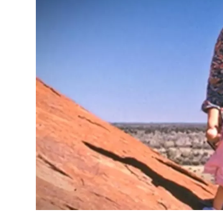
Quién es el creador de las Labubus y 
furor
Fueron creadas originalmente por el artist
ilustrado y Labubu era uno de Los Monstruos.
Las muñecas Labubus salieron al mercado 
expectativa. Era un producto más de los que se
empresa fabricante, no había depositado mucha
equivocaron. Un camino lento y discreto. Hast
Primero fue China, luego el resto del mercado 
Dicen que quien inició la tendencia fue Lisa
Cada cosa que ella muestre en sus redes es c
fans. Zapatillas, ropa, teléfonos, restaurantes
Instagram varias imágenes junto a sus Labubus