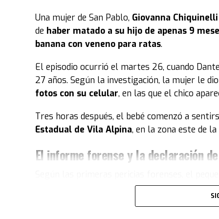
Una mujer de San Pablo,
Giovanna Chiquinell
de
haber matado a su hijo de apenas 9 mes
banana con veneno para ratas
.
El episodio ocurrió el martes 26, cuando Dant
27 años. Según la investigación, la mujer le di
fotos con su celular
, en las que el chico apare
Tres horas después, el bebé comenzó a sentirs
Estadual de Vila Alpina
, en la zona este de l
El informe forense y la declaración d
Según las primeras pericias forenses, el pequ
La
gran cantidad de sustancia tóxica
hallad
SI
veneno
no fue ingerido accidentalmente
, ya