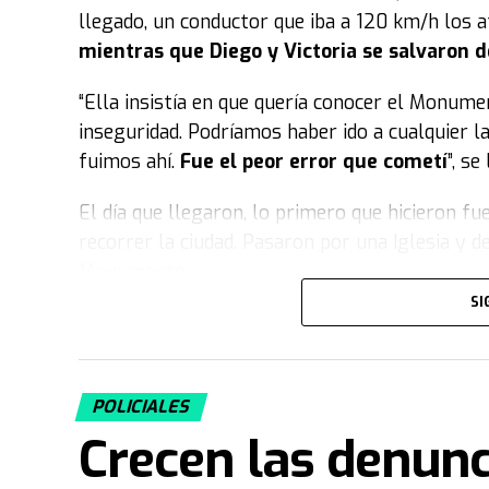
La tatuadora escribió en noviembre de 2024, cua
llegado, un conductor que iba a 120 km/h los a
regalo que le dio Dios”.
mientras que Diego y Victoria se salvaron d
“Ahora somos tú y yo para siempre”, concluyó 
“Ella insistía en que quería conocer el Monumen
con raticida.
inseguridad. Podríamos haber ido a cualquier l
fuimos ahí.
Fue el peor error que cometí
”, s
Fuente: TN
El día que llegaron, lo primero que hicieron fue
recorrer la ciudad. Pasaron por una Iglesia y 
Monumento.
SI
Comenzó a caer la noche y se acercaba la hora
del centro, pero cuando pasaron por la puerta 
siguieron caminando para ir directo a cenar al 
POLICIALES
A las 20.58, en el cruce de las calles Arturo Il
Crecen las denunc
Mientras estaban por cruzar la avenida, un au