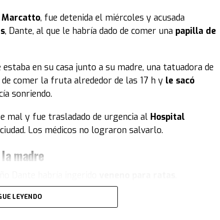
i Marcatto
, fue detenida el miércoles y acusada
es
, Dante, al que le habría dado de comer una
papilla de
e estaba en su casa junto a su madre, una tatuadora de
o de comer la fruta alrededor de las 17 h y
le sacó
cía sonriendo.
e mal y fue trasladado de urgencia al
Hospital
a ciudad. Los médicos no lograron salvarlo.
e la madre
eño Dante habría ingerido
veneno para ratas
.
a en las vísceras
GUE LEYENDO
del bebé apunta además a que el
 que contiene una sustancia amarga para evitar que