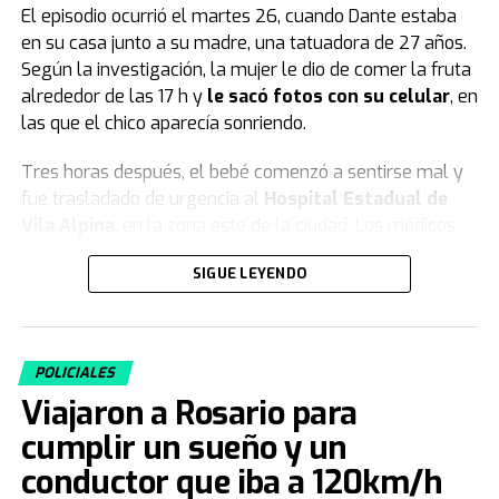
El episodio ocurrió el martes 26, cuando Dante estaba
en su casa junto a su madre, una tatuadora de 27 años.
Según la investigación, la mujer le dio de comer la fruta
alrededor de las 17 h y
le sacó fotos con su celular
, en
las que el chico aparecía sonriendo.
Tres horas después, el bebé comenzó a sentirse mal y
fue trasladado de urgencia al
Hospital Estadual de
Vila Alpina
, en la zona este de la ciudad. Los médicos
no lograron salvarlo.
SIGUE LEYENDO
El informe forense y la declaración de la
madre
POLICIALES
Según las primeras pericias forenses, el pequeño Dante
Viajaron a Rosario para
habría ingerido
veneno para ratas
.
cumplir un sueño y un
La
gran cantidad de sustancia tóxica
hallada en las
conductor que iba a 120km/h
vísceras
del bebé apunta además a que el veneno
no