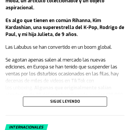
moda, un artículo coleccionable y un objeto
aspiracional.
Es algo que tienen en común Rihanna, Kim
Kardashian, una superestrella del K-Pop, Rodrigo de
Paul, y mi hija Julieta, de 9 años.
Las Labubus se han convertido en un boom global.
Se agotan apenas salen al mercado las nuevas
ediciones, en Europa se han tenido que suspender las
ventas por los disturbios ocasionados en las filas, hay
decenas de miles de videos en TikTok con
los unboxing.
Algunas que originalmente salían
alrededor de 30 dólares han llegado a valer 170.000
en la reventa.
SIGUE LEYENDO
Si usted nunca ha visto una Labubu, debe saber que se
trata de
unos muñecos de unos 20 centímetros de
INTERNACIONALES
alto con cuerpo de peluche y cabeza de vinilo. Ojos