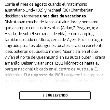
Corría el mes de agosto cuando el matrimonio
australiano Lindy (32) y Michael (36) Chamberlain
Rodrigo de Paul y Rihanna comparten su amor por el
decidieron tomarse
unos días de vacaciones
.
accesorio furor (Foto: Inter Miami / Daily Mail)
Disfrutaban mucho de la vida al aire libre y pensaron
que acampar con sus tres hijos (Aidan,7; Reagan, 4; y
Quién es el creador de las Labubus y por
Azaria, de solo 9 semanas de vida) en un camping
qué tardaron tanto en convertirse en
familiar ubicado en Uluru, cerca de Ayers Rock, un lugar
sagrado para los aborígenes locales, era una excelente
furor
idea. Salieron del pueblo minero Mount Isa, en el que
vivían al norte de Queensland, en su auto Holden Torana
Fueron creadas originalmente por el artista
amarillo. Debían viajar unos 1282 kilómetros hasta el
coreano Kasing Lung.
Eran parte de un libro ilustrado y
parque nacional ubicado en el centro de Australia. El
Labubu era uno de Los Monstruos.
miércoles
13 de agosto de 1980
cargaron las carpas y
Las muñecas Labubus salieron al mercado en
todo lo necesario para sus vacaciones y partieron
2019
como parte de una serie y sin demasiada
felices.
expectativa. Era un producto más de los que se sacaban
SIGUE LEYENDO
De haber sabido que abrir la puerta de su casa esa
para el público infantojuvenil. Pop Mart, la empresa
mañana sería abrir la puerta del infierno más temido,
fabricante, no había depositado muchas ilusiones en
jamás habrían traspasado el umbral. Pero la realidad
ellas. Y en los primeros años no se equivocaron. Un