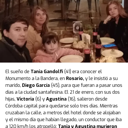
entre el momento en que Dante comió la banana
aplastada y su malestar coincide con el tiempo
necesario para que la sustancia haga efecto en el
organismo de un niño tan pequeño.
Por eso, la Justicia ordenó la
prisión preventiva por 30
días
para la madre, que fue confirmada en una
audiencia de custodia realizada el jueves 28 de agosto.
El caso quedó caratulado como
muerte sospechosa
,
pero la mujer es investigada por
homicidio calificado
.
El sueño de
Tania Gandolfi
(41) era conocer el
La tatuadora fue grabada un día antes
Monumento a la Bandera, en
Rosario
,
y le insistió a su
mientras compraba el veneno en un
marido,
Diego García
(45), para que fueran a pasar unos
días a la ciudad santafesina. El 21 de enero, con sus dos
supermercado
hijas,
Victoria
(6) y
Agustina
(16), salieron desde
Córdoba capital para quedarse solo tres días. Mientras
Según reveló el medio Metrópoles, el momento en que
cruzaban la calle, a metros del hotel donde se alojaban
la tatuadora compró el veneno con el que habría
y el mismo día que habían llegado, un conductor que iba
matado a su bebé quedó registrado por las cámaras de
a 120 km/h los atropelló:
Tania y Agustina murieron
seguridad de un local de mascotas de la zona este de