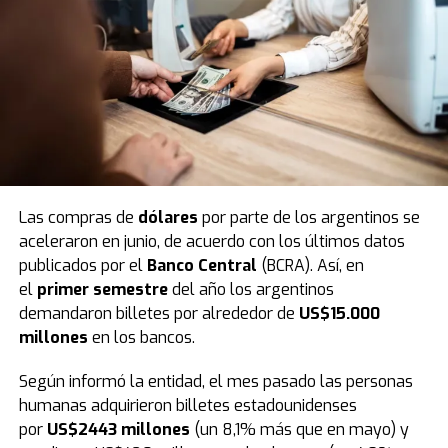
videoclip con la temática de largada de Fórmula 1,
simbolizando el gran arranque de esta temporada.
Las compras de
dólares
por parte de los argentinos se
aceleraron en junio, de acuerdo con los últimos datos
publicados por el
Banco Central
(BCRA). Así, en
En este sentido
, tras el evento de este fin de semana,
el
primer semestre
del año los argentinos
en los próximos días las calles de la ciudad se vestirán
demandaron billetes por alrededor de
US$15.000
de fiesta e ilusión. Bajo la consigna de llevar respuestas
millones
en los bancos.
y contención espiritual a cada hogar, los miembros de la
congregación junto a más de 6.000 iglesias saldrán por
Según informó la entidad, el mes pasado las personas
las ciudades en una gran peregrinación para anunciar
humanas adquirieron billetes estadounidenses
oficialmente el inicio de esta nueva edición.
por
US$2443 millones
(un 8,1% más que en mayo) y