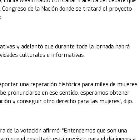
a, Lucila Masín habló con Canal 9 acerca del debate que
l Congreso de la Nación donde se tratará el proyecto
.
tivas y adelantó que durante toda la jornada habrá
ividades culturales e informativas.
aportar una reparación histórica para miles de mujeres
be pronunciarse en ese sentido, esperamos obtener
ción y conseguir otro derecho para las mujeres”, dijo.
ra de la votación afirmó: “Entendemos que son una
có que el resultado está previsto para el día jueves a