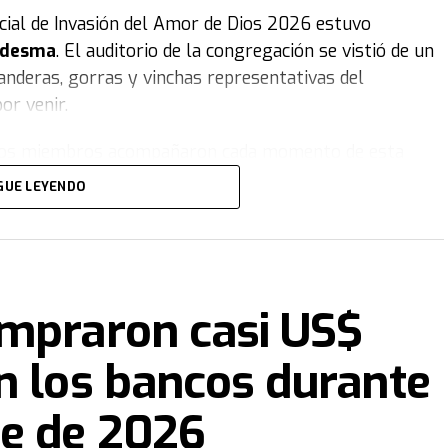
ficial de Invasión del Amor de Dios 2026 estuvo
Ledesma
. El auditorio de la congregación se vistió de un
anderas, gorras y vinchas representativas del
or venir.
e, los miembros acompañaron cada momento de esta
 disfrutó de una emotiva obra de teatro sobre la
GUE LEYENDO
onas, acompañada por carteles coloridos, distintos
emera del movimiento, y el equipo de danza de la
países donde se realiza el proyecto.
Para culminar la
ideoclip con la temática de largada de Fórmula 1,
ompraron casi US$
ada.
n los bancos durante
re de 2026