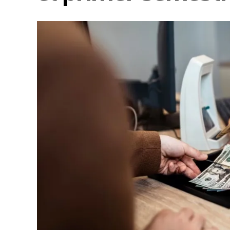
En este sentido
, tras el evento de este fin de
vestirán de fiesta e ilusión. Bajo la consigna d
los miembros de la congregación junto a más d
peregrinación para anunciar oficialmente el inic
Por otra parte
, durante tres semanas recorrer
eventos evangelísticos recolectando peticiones
una intensa vigilia de 24 horas ininterrumpida