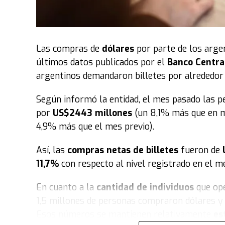
nivel local y mundial clamarán por cada necesi
anteriores, la organización destaca que esta jo
respuestas y milagros", resultando en la sani
Las compras de
dólares
por parte de los arge
Un movimiento global con sello chaqueño
Lo
últimos datos publicados por el
Banco Centra
una visión de sus pastores fundadores, hoy es 
argentinos demandaron billetes por alrededor
evangelismo y acción social que moviliza a mi
está instalada en 57 países a lo largo de los 5
Según informó la entidad, el mes pasado las 
traducida a más de 10 idiomas.
por
US$2443 millones
(un 8,1% más que en m
4,9% más que el mes previo).
En consecuencia
, tras lo vivido en este fin d
replicará simultáneamente en cada una de las 
Así, las
compras netas de billetes
fueron de
liderazgo de la iglesia enfatiza que cada salid
11,7%
con respecto al nivel registrado en el me
de Dios encuentra a quienes más lo necesitan, 
En cuanto a la
cantidad de individuos
que op
"Salí. Hay familias esperando un encuentro con D
1,5 millones de personas compraron dólares y 7
reafirmaron desde el cuerpo pastoral como lem
Esos números se mantienen relativamente
es