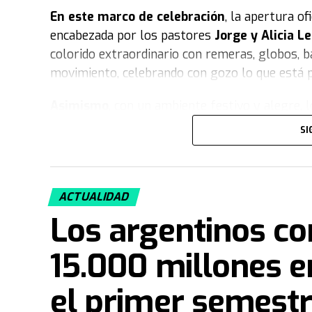
En este marco de celebración
, la apertura o
encabezada por los pastores
Jorge y Alicia 
colorido extraordinario con remeras, globos, b
movimiento, celebrando con gozo lo que está p
Asimismo
, con un ambiente festivo y alegr
jornada especial. Durante el evento, el público
SI
importancia de Invasión en la vida de las pers
muñecos gigantes caracterizados con gorra y r
Iglesia, cuyos vestuarios representaban a los 
ACTUALIDAD
fiesta
, la presentación cerró con un enérgico v
Los argentinos c
simbolizando el gran arranque de esta tempor
15.000 millones e
el primer semest