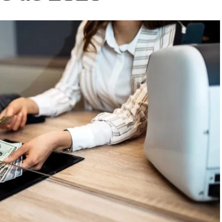
 semana, en los próximos días las calles de la ciudad se
e llevar respuestas y contención espiritual a cada hogar,
e 6.000 iglesias saldrán por las ciudades en una gran
io de esta nueva edición.
án diferentes barrios, la zona céntrica y diversos
 de oración de los vecinos. Este proceso culminará en
s de oración, donde miles de miembros de la iglesia a