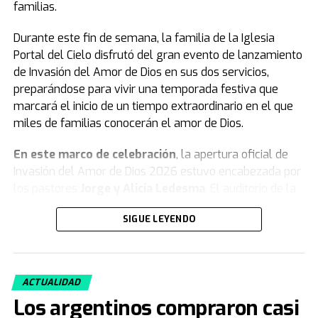
familias.
Durante este fin de semana, la familia de la Iglesia
Portal del Cielo disfrutó del gran evento de lanzamiento
de Invasión del Amor de Dios en sus dos servicios,
preparándose para vivir una temporada festiva que
marcará el inicio de un tiempo extraordinario en el que
miles de familias conocerán el amor de Dios.
En este marco de celebración
, la apertura oficial de
Invasión del Amor de Dios 2026 estuvo encabezada por
los pastores
Jorge y Alicia Ledesma
. El auditorio de la
congregación se vistió de un colorido extraordinario con
SIGUE LEYENDO
remeras, globos, banderas, gorras y vinchas
representativas del movimiento, celebrando con gozo lo
que está por venir.
ACTUALIDAD
Asimismo
, con un ambiente festivo y alegre, los
Los argentinos compraron casi
miembros acompañaron cada momento de esta jornada