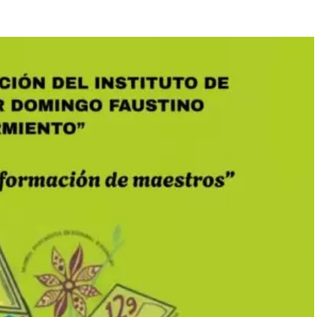
enómeno espiritual sin precedentes con la visita del Dr.
eferentes internacionales, procedentes de Nigeria,
ros y Avivamiento Espiritual" que culminará hoy,
en las instalaciones de la Iglesia Portal del Cielo
s asistentes fueron testigos de sucesos que
 a la “Cruzada de Milagros” postradas en sillas de
los médicos, manifestaron haber recibido sanidades