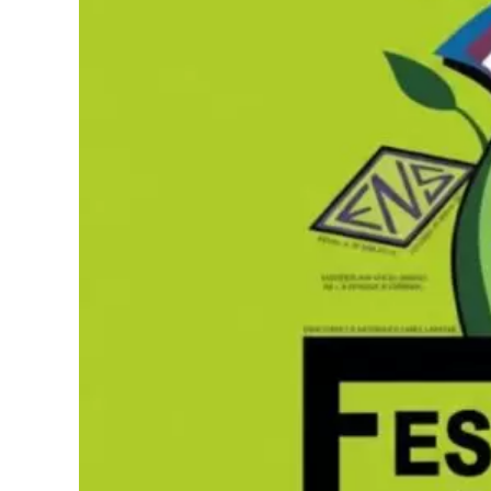
físicas instantáneas. De acuerdo con los testi
personas que padecían severas patologías.
En este sentido, se logró visualizar que durante
colectiva se activó de tal manera que, al mome
diferentes problemas físicos, entre otros, se
propia, consolidando recuperaciones físicas not
Un ministerio de alcance global
A propósito de este impacto, cabe destacar que
sentirse conmovido por el recibimiento en el p
sé con certeza que Dios se está moviendo con po
mundialmente respetado por presidir la que ho
del planeta, cuyo templo central, el Glory Dom
100.000 personas sentadas.