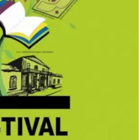
monios recabados, se registraron milagros creativos en
 el encuentro y el desarrollo de la prédica, la fe
nto de la oración general, las personas que tenían
 pusieron de pie y comenzaron a dar pasos por cuenta
ables ante la mirada de la multitud.
 el Dr. Enenche, médico de profesión, manifestó
aís: "Es mi primera vez aquí y me siento como en casa;
der en la Argentina", declaró. El líder africano es
y se considera la congregación cristiana más grande
e en Nigeria, posee capacidad para albergar a más de