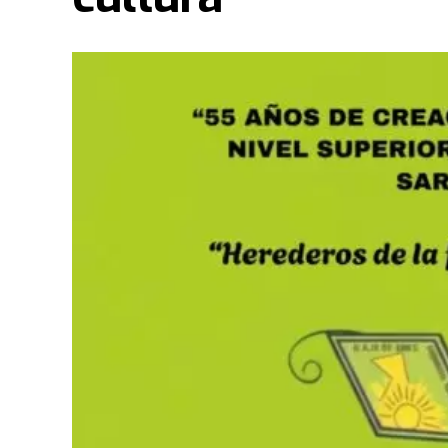
La capital chaqueña se encuentra viviendo un f
Paul y su esposa Becky Enenche, reconocidos r
encabezan una trascendental "Cruzada de Milag
martes 16 de junio, a partir de las 19:00 horas, 
(Avenida Arribálzaga 2000).
Evidencias de un impacto sobrenatural
Durante la primera jornada, celebrada ayer, lo
conmocionaron a todos. Personas que arribaron
ruedas y con muletas, una vez chequeadas por 