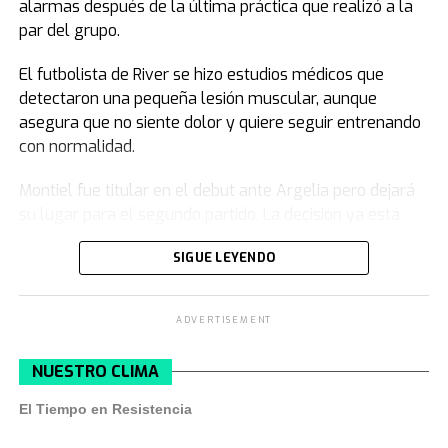
alarmas después de la última práctica que realizó a la
par del grupo.
El futbolista de River se hizo estudios médicos que
detectaron una pequeña lesión muscular, aunque
asegura que no siente dolor y quiere seguir entrenando
con normalidad.
Montiel fue titular en el debut ante Argelia pero dejará
su lugar para el segundo partido. La decisión ya está
tomada: Molina será su reemplazante en el lateral
SIGUE LEYENDO
derecho frente a Austria. El jugador del Atlético de
Madrid se recuperó de su dolencia como demostró en su
ingreso por Cachete en el segundo tiempo del juego
ADVERTISEMENT
ante los argelinos.
NUESTRO CLIMA
El extraño caso de Montiel: lesión en los
estudios, pero sin síntomas
El Tiempo en Resistencia