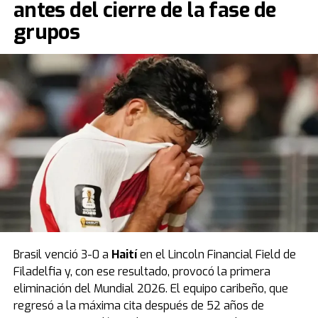
antes del cierre de la fase de
puntos y no le alcanzó para meterse entre los mejores
grupos
terceros.
Durante el partido ocurrió un momento insólito:
Bielsa
sacó a Fernando Muslera en el entretiempo luego
de un grosero error que terminó en el único gol del
encuentro.
Fuente: TN
Brasil venció 3-0 a
Haití
en el Lincoln Financial Field de
Filadelfia y, con ese resultado, provocó la primera
eliminación del Mundial 2026. El equipo caribeño, que
regresó a la máxima cita después de 52 años de