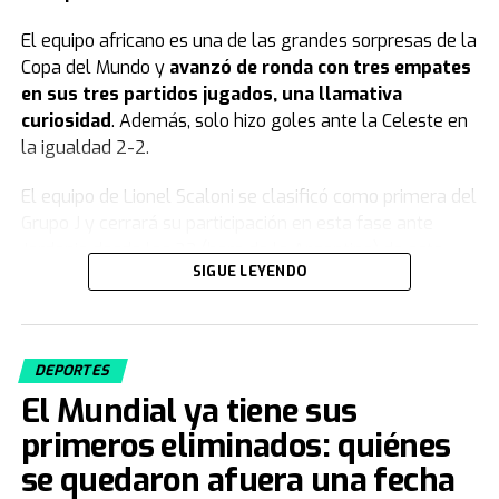
El equipo africano es una de las grandes sorpresas de la
Copa del Mundo y
avanzó de ronda con tres empates
en sus tres partidos jugados, una llamativa
curiosidad
. Además, solo hizo goles ante la Celeste en
la igualdad 2-2.
El equipo de Lionel Scaloni se clasificó como primera del
Grupo J y cerrará su participación en esta fase ante
Jordania desde las 23 (hora de la Argentina) de este
SIGUE LEYENDO
sábado.
Uruguay quedó eliminado del Mundial
2026
DEPORTES
El Mundial ya tiene sus
Luego de su derrota ante España por 1-0 y en medio de
primeros eliminados: quiénes
un clima de tensión interna,
la selección de Uruguay
quedó como tercera de su grupo y eliminada del
se quedaron afuera una fecha
Mundial
. El equipo de Marcelo Bielsa sumó solo dos