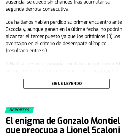
ausencia, se quedó sin chances tras acumular su
segunda derrota consecutiva.
Los haitianos habían perdido su primer encuentro ante
Escocia y, aunque ganen en la última fecha, no podrán
alcanzar el tercer puesto ya que los británicos (3) los
aventajan en el criterio de desempate olímpico
(resultado entre sí).
A Haití se le sumó
Turquía
, que tampoco pudo revertir
su suerte y quedó fuera tras caer ante Paraguay. Los
turcos, a pesar de jugar con un hombre más, no
SIGUE LEYENDO
lograron dar vuelta el resultado y firmaron una rápida
despedida en su tercera participación en la Copa del
Mundo.
DEPORTES
Fuente: TN
El enigma de Gonzalo Montiel
que preocupa a Lionel Scaloni