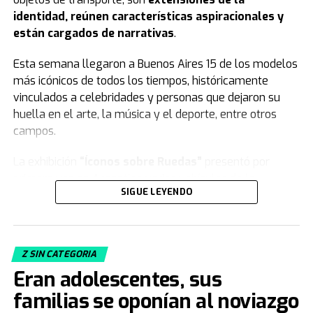
identidad, reúnen características aspiracionales y
están cargados de narrativas
.
Esta semana llegaron a Buenos Aires 15 de los modelos
más icónicos de todos los tiempos, históricamente
vinculados a celebridades y personas que dejaron su
huella en el arte, la música y el deporte, entre otros
campos.
La exhibición
“Íconos sobre Ruedas”
presentó por
primera vez en Argentina varios vehículos de la
SIGUE LEYENDO
colección de
Jorge Yarur
, creador de la
Fundación
Museo de la Moda
que se encuentra en
Santiago de Chile.
Z SIN CATEGORIA
Acacia Echazarreta
, integrante del Departamento de
Eran adolescentes, sus
Curaduría de la institución, le contó a
TN
de qué trata la
muestra. “Nuestra colección, con sus 19.000 piezas de
familias se oponían al noviazgo
vestuario y accesorios, busca
congelar el tiempo
.