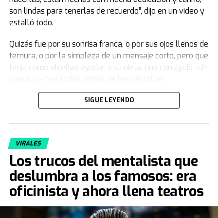
son lindas para tenerlas de recuerdo”, dijo en un video y
estalló todo.
Quizás fue por su sonrisa franca, o por sus ojos llenos de
ternura, o por la simpleza de un mensaje corto, pero que
tenía como objetivo ayudar a su nieta, que consiguió -sin
buscarlo- que todos detrás de las pantallas
lagrimearan y sintieran ese cosquilleo en el corazón de
SIGUE LEYENDO
eso que no termina de explicarse con palabras.
Camila quiso sacarlo de un mal momento, le pidió que le
dé una mano sabiendo que no iba a decir que no y
VIRALES
encendió la cámara sin saber que iba a llevarse para
Los trucos del mentalista que
siempre
un recuerdo invaluable
.
deslumbra a los famosos: era
La historia de Félix y Camila
oficinista y ahora llena teatros
Cuando volvía del colegio, los fines de semana y
escapando de los retos y obligaciones de papá y mamá,