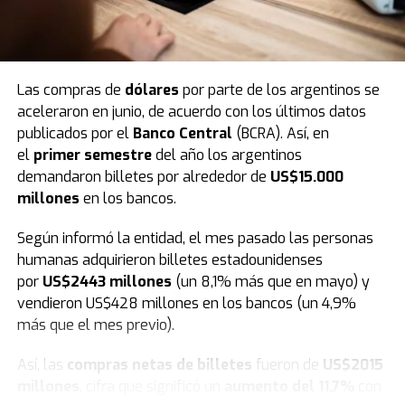
Las compras de
dólares
por parte de los argentinos se
aceleraron en junio, de acuerdo con los últimos datos
publicados por el
Banco Central
(BCRA). Así, en
En este sentido
, tras el evento de este fin de semana,
el
primer semestre
del año los argentinos
en los próximos días las calles de la ciudad se vestirán
demandaron billetes por alrededor de
US$15.000
de fiesta e ilusión. Bajo la consigna de llevar respuestas
millones
en los bancos.
y contención espiritual a cada hogar, los miembros de la
congregación junto a más de 6.000 iglesias saldrán por
Según informó la entidad, el mes pasado las personas
las ciudades en una gran peregrinación para anunciar
humanas adquirieron billetes estadounidenses
oficialmente el inicio de esta nueva edición.
por
US$2443 millones
(un 8,1% más que en mayo) y
vendieron US$428 millones en los bancos (un 4,9%
más que el mes previo).
Así, las
compras netas de billetes
fueron de
US$2015
millones
, cifra que significó un
aumento del 11,7%
con