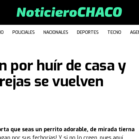
IO
POLICIALES
NACIONALES
DEPORTES
TECNO
AGE
n por huír de casa y
 rejas se vuelven
rta que seas un perrito adorable, de mirada tierna
gan por sus fechorías! Y si no lo creen, pues aquí