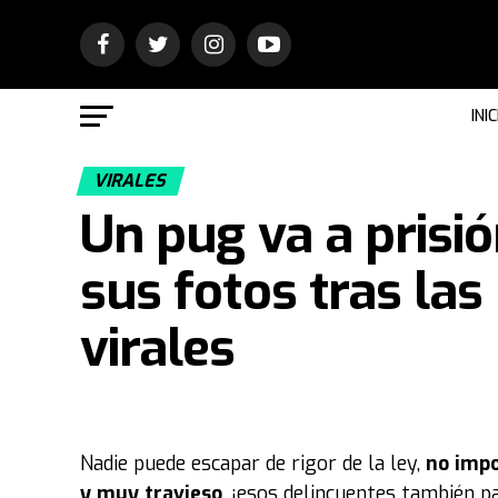
INIC
VIRALES
Un pug va a prisió
sus fotos tras las
virales
Nadie puede escapar de rigor de la ley,
no impo
y muy travieso
, ¡esos delincuentes también pa