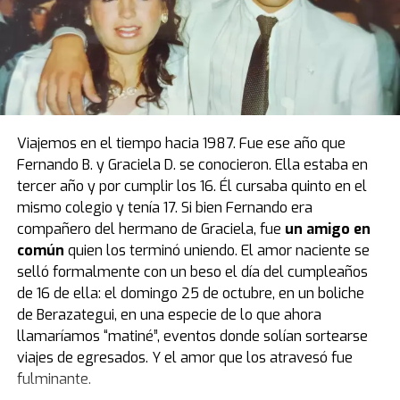
El modelo que protagoniza una de las mejores
anécdotas relacionadas a la vida de Diego estuvo de
visita por primera vez en el país, luego de casi cuatro
décadas de estadía en Europa. Fue el primer obsequio
que recibió “Pelusa” tras conquistar la Copa del Mundo
de
México 1986
, cortesía del por entonces presidente
Viajemos en el tiempo hacia 1987. Fue ese año que
del Napoli, Corrado Ferlaino.
Fernando B. y Graciela D. se conocieron. Ella estaba en
tercer año y por cumplir los 16. Él cursaba quinto en el
El proceso para que las llaves de aquel mítico auto
mismo colegio y tenía 17. Si bien Fernando era
deportivo llegaran a las manos de Maradona fue
compañero del hermano de Graciela, fue
un amigo en
caótico.
Guillermo Coppola
, exmanager del Diez, tuvo
común
quien los terminó uniendo. El amor naciente se
que convencer al mismísimo Enzo Ferrari de pintar de
selló formalmente con un beso el día del cumpleaños
negro un modelo que solo conocía el rojo. Luego,
de 16 de ella: el domingo 25 de octubre, en un boliche
gestionó la venta del coche en un aeropuerto por un
de Berazategui, en una especie de lo que ahora
precio mayor al que había pagado originalmente, con el
llamaríamos “matiné”, eventos donde solían sortearse
fin de reconciliar a Ferlaino con Diego. Algo de esa
viajes de egresados. Y el amor que los atravesó fue
historia estuvo presente en Buenos Aires.
fulminante.