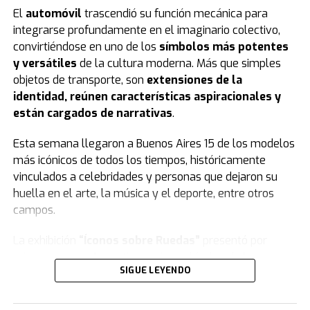
El
automóvil
trascendió su función mecánica para
integrarse profundamente en el imaginario colectivo,
convirtiéndose en uno de los
símbolos más potentes
y versátiles
de la cultura moderna. Más que simples
objetos de transporte, son
extensiones de la
identidad, reúnen características aspiracionales y
están cargados de narrativas
.
Esta semana llegaron a Buenos Aires 15 de los modelos
más icónicos de todos los tiempos, históricamente
vinculados a celebridades y personas que dejaron su
huella en el arte, la música y el deporte, entre otros
campos.
La exhibición
“Íconos sobre Ruedas”
presentó por
primera vez en Argentina varios vehículos de la
SIGUE LEYENDO
colección de
Jorge Yarur
, creador de la
Fundación
Museo de la Moda
que se encuentra en
Santiago de Chile.