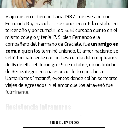
décadas de estadía en Europa. Fue el primer obsequio
que recibió “Pelusa” tras conquistar la Copa del Mundo
de
México 1986
, cortesía del por entonces presidente
Viajemos en el tiempo hacia 1987. Fue ese año que
del Napoli, Corrado Ferlaino.
Fernando B. y Graciela D. se conocieron. Ella estaba en
tercer año y por cumplir los 16. Él cursaba quinto en el
El proceso para que las llaves de aquel mítico auto
mismo colegio y tenía 17. Si bien Fernando era
deportivo llegaran a las manos de Maradona fue
compañero del hermano de Graciela, fue
un amigo en
caótico.
Guillermo Coppola
, exmanager del Diez, tuvo
común
quien los terminó uniendo. El amor naciente se
que convencer al mismísimo Enzo Ferrari de pintar de
selló formalmente con un beso el día del cumpleaños
negro un modelo que solo conocía el rojo. Luego,
de 16 de ella: el domingo 25 de octubre, en un boliche
gestionó la venta del coche en un aeropuerto por un
de Berazategui, en una especie de lo que ahora
precio mayor al que había pagado originalmente, con el
llamaríamos “matiné”, eventos donde solían sortearse
fin de reconciliar a Ferlaino con Diego. Algo de esa
viajes de egresados. Y el amor que los atravesó fue
historia estuvo presente en Buenos Aires.
fulminante.
“Tenemos una gran colección de Maradona porque
Resistencia intramuros
obviamente es un gran ícono del fútbol. Se puede ver la
evolución de su vestuario desde que tiene un short del
Fernando cuenta que con su compañero y hermano de
Cebollitas, pasando por mítico año 86 y llegando hasta
SIGUE LEYENDO
Graciela eran “como el agua y el aceite. Te hago una